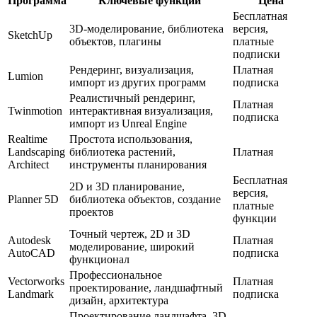
Программа
Ключевые функции
Цена
Бесплатная
3D-моделирование, библиотека
версия,
SketchUp
объектов, плагины
платные
подписки
Рендеринг, визуализация,
Платная
Lumion
импорт из других программ
подписка
Реалистичный рендеринг,
Платная
Twinmotion
интерактивная визуализация,
подписка
импорт из Unreal Engine
Realtime
Простота использования,
Landscaping
библиотека растений,
Платная
Architect
инструменты планирования
Бесплатная
2D и 3D планирование,
версия,
Planner 5D
библиотека объектов, создание
платные
проектов
функции
Точный чертеж, 2D и 3D
Autodesk
Платная
моделирование, широкий
AutoCAD
подписка
функционал
Профессиональное
Vectorworks
Платная
проектирование, ландшафтный
Landmark
подписка
дизайн, архитектура
Проектирование ландшафта, 3D