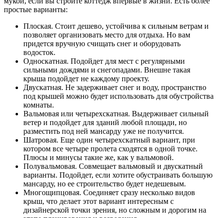
мукой, если вы строите коттедж впервые в жизни. Есть более
простые варианты:
Плоская. Стоит дешево, устойчива к сильным ветрам и
позволяет организовать место для отдыха. Но вам
придется вручную счищать снег и оборудовать
водосток.
Односкатная. Подойдет для мест с регулярными
сильными дождями и снегопадами. Внешне такая
крыша подойдет не каждому проекту.
Двускатная. Не задерживает снег и воду, пространство
под крышей можно будет использовать для обустройства
комнаты.
Вальмовая или четырехскатная. Выдерживает сильный
ветер и подойдет для зданий любой площади, но
разместить под ней мансарду уже не получится.
Шатровая. Еще один четырехскатный вариант, при
котором все четыре пролета сходятся в одной точке.
Плюсы и минусы такие же, как у вальмовой.
Полувальмовая. Совмещает вальмовый и двускатный
варианты. Подойдет, если хотите обустраивать большую
мансарду, но ее строительство будет недешевым.
Многощипцовая. Соединяет сразу несколько видов
крыш, что делает этот вариант интересным с
дизайнерской точки зрения, но сложным и дорогим на