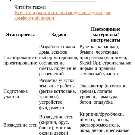
Читайте также:
Все, что нужно знать про модульные дома для
комфортной жизни
Необходимые
Этап проекта
Задачи
материалы/
инструменты
Разработка плана
Рулетка, карандаш,
дома, эскизов,
бумага, чертежные
Планирование и
выбор материалов,
программы (например,
проектирование
составление
SketchUp), строительные
сметы, получение
нормы и правила,
разрешений
земельный участок
Разметка участка,
земляные работы
Экскаватор (возможно
Подготовка
(рытье котлована,
аренда), лопаты,
участка
траншеи),
уровень, арматура,
устройство
бетон, опалубка
фундамента
Кирпичи/брус/блоки,
Возведение стен
цемент, песок,
(кирпич, брус,
Возведение стен
растворосмеситель,
блоки), монтаж
окна, двери, крепежные
окон и дверей