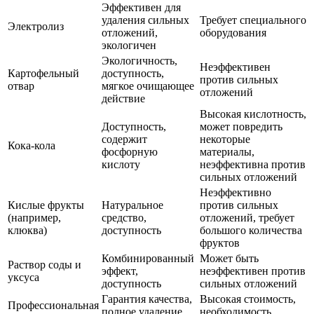
Эффективен для
удаления сильных
Требует специального
Электролиз
отложений,
оборудования
экологичен
Экологичность,
Неэффективен
Картофельный
доступность,
против сильных
отвар
мягкое очищающее
отложений
действие
Высокая кислотность,
Доступность,
может повредить
содержит
некоторые
Кока-кола
фосфорную
материалы,
кислоту
неэффективна против
сильных отложений
Неэффективно
Кислые фрукты
Натуральное
против сильных
(например,
средство,
отложений, требует
клюква)
доступность
большого количества
фруктов
Комбинированный
Может быть
Раствор соды и
эффект,
неэффективен против
уксуса
доступность
сильных отложений
Гарантия качества,
Высокая стоимость,
Профессиональная
полное удаление
необходимость