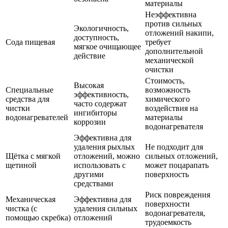
материалы
Неэффективна
против сильных
Экологичность,
отложений накипи,
доступность,
Сода пищевая
требует
мягкое очищающее
дополнительной
действие
механической
очистки
Стоимость,
Высокая
Специальные
возможность
эффективность,
средства для
химического
часто содержат
чистки
воздействия на
ингибиторы
водонагревателей
материалы
коррозии
водонагревателя
Эффективна для
удаления рыхлых
Не подходит для
Щётка с мягкой
отложений, можно
сильных отложений,
щетиной
использовать с
может поцарапать
другими
поверхность
средствами
Риск повреждения
Механическая
Эффективна для
поверхности
чистка (с
удаления сильных
водонагревателя,
помощью скребка)
отложений
трудоемкость