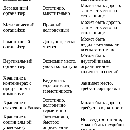
Может быть дорого,
Деревянный
Эстетично,
занимает место на
органайзер
вместительно
столешнице
Может быть дорого,
Металлический
Прочный,
занимает место на
органайзер
долговечный
столешнице
Может быть
Пластиковый
Доступно, легко
недолговечным, не
органайзер
моется
всегда эстетично
Может быть
Вертикальный
Экономит место,
неустойчивым,
органайзер
удобство доступа
ограниченное
количество специй
Хранение в
Видимость
контейнерах с
Занимает место,
содержимого,
прозрачными
требует сортировки
герметичность
крышками
Эстетично,
Хранение в
Может быть дорого,
долговечно,
стеклянных банках
требует аккуратности
герметично
Хранение в
Экономично,
Не всегда эстетично,
оригинальной
быстрое
может быть неудобно
упаковке (с
определение
хранить