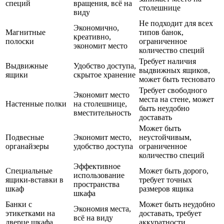
специй
вращения, всё на
столешнице
виду
Не подходит для всех
Экономично,
Магнитные
типов банок,
креативно,
полоски
ограниченное
экономит место
количество специй
Требует наличия
Выдвижные
Удобство доступа,
выдвижных ящиков,
ящики
скрытое хранение
может быть тесновато
Требует свободного
Экономит место
места на стене, может
Настенные полки
на столешнице,
быть неудобно
вместительность
доставать
Может быть
Подвесные
Экономит место,
неустойчивым,
органайзеры
удобство доступа
ограниченное
количество специй
Эффективное
Специальные
Может быть дорого,
использование
ящики-вставки в
требует точных
пространства
шкаф
размеров ящика
шкафа
Банки с
Может быть неудобно
Экономия места,
этикетками на
доставать, требует
всё на виду
дверце шкафа
аккуратности