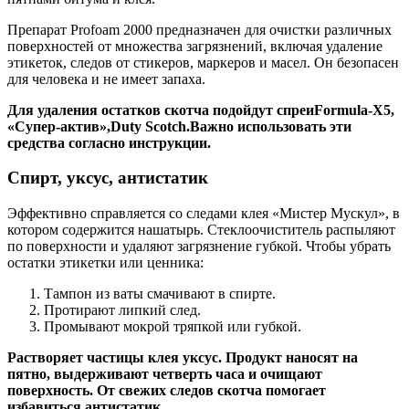
Препарат Profoam 2000 предназначен для очистки различных
поверхностей от множества загрязнений, включая удаление
этикеток, следов от стикеров, маркеров и масел. Он безопасен
для человека и не имеет запаха.
Для удаления остатков скотча подойдут спреи
Formula-X5,
«Супер-актив»,
Duty Scotch.
Важно использовать эти
средства согласно инструкции.
Спирт, уксус, антистатик
Эффективно справляется со следами клея «Мистер Мускул», в
котором содержится нашатырь. Стеклоочиститель распыляют
по поверхности и удаляют загрязнение губкой. Чтобы убрать
остатки этикетки или ценника:
Тампон из ваты смачивают в спирте.
Протирают липкий след.
Промывают мокрой тряпкой или губкой.
Растворяет частицы клея уксус. Продукт наносят на
пятно, выдерживают четверть часа и очищают
поверхность. От свежих следов скотча помогает
избавиться антистатик.