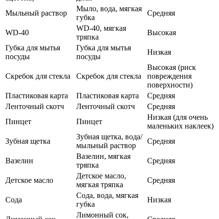
Мыло, вода, мягкая
Мыльный раствор
Средняя
губка
WD-40, мягкая
WD-40
Высокая
тряпка
Губка для мытья
Губка для мытья
Низкая
посуды
посуды
Высокая (риск
Скребок для стекла
Скребок для стекла
повреждения
поверхности)
Пластиковая карта
Пластиковая карта
Средняя
Ленточный скотч
Ленточный скотч
Средняя
Низкая (для очень
Пинцет
Пинцет
маленьких наклеек)
Зубная щетка, вода/
Зубная щетка
Средняя
мыльный раствор
Вазелин, мягкая
Вазелин
Средняя
тряпка
Детское масло,
Детское масло
Средняя
мягкая тряпка
Сода, вода, мягкая
Сода
Низкая
губка
Лимонный сок,