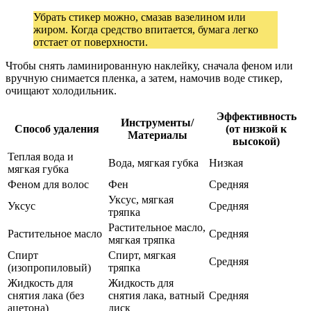
Убрать стикер можно, смазав вазелином или
жиром. Когда средство впитается, бумага легко
отстает от поверхности.
Чтобы снять ламинированную наклейку, сначала феном или
вручную снимается пленка, а затем, намочив воде стикер,
очищают холодильник.
Эффективность
Инструменты/
Способ удаления
(от низкой к
Материалы
высокой)
Теплая вода и
Вода, мягкая губка
Низкая
мягкая губка
Феном для волос
Фен
Средняя
Уксус, мягкая
Уксус
Средняя
тряпка
Растительное масло,
Растительное масло
Средняя
мягкая тряпка
Спирт
Спирт, мягкая
Средняя
(изопропиловый)
тряпка
Жидкость для
Жидкость для
снятия лака (без
снятия лака, ватный
Средняя
ацетона)
диск