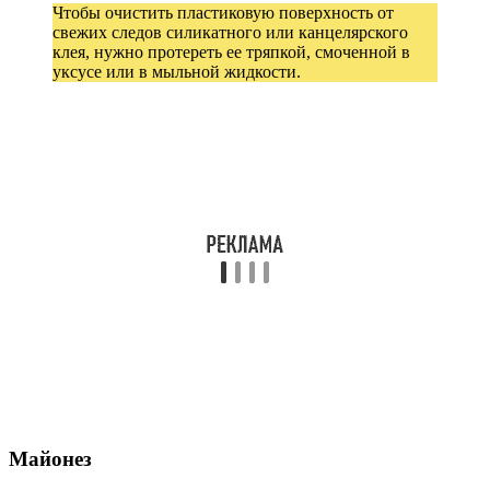
Чтобы очистить пластиковую поверхность от
свежих следов силикатного или канцелярского
клея, нужно протереть ее тряпкой, смоченной в
уксусе или в мыльной жидкости.
Майонез