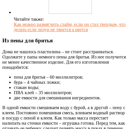
Читайте также:
Как можно размягчить слайм, если он стал твердым, что
делать если лизун не тянется а рвется
Из пены для бритья
Дома не нашлось пластилина – не стоит расстраиваться.
Одолжите у папы немного пены для бритья. Из нее получится
не менее качественное изделие. Для его изготовления
понадобится:
пена для бритья – 60 миллилитров;
бура – 4 чайных ложки;
стакан воды;
ПВА клей – 35 миллилитров;
две емкости для смешивания ингредиентов.
В одной емкости смешиваем воду с бурой, а в другой – пену с
клеем. Постоянно помешивая смесь, вливаем водный раствор
в посуду с пеной и клеем. Как только масса перестает
налипать на стенки емкости – игрушка готова. Перед тем, как
отдавать ее ребенку, следует размять массу в руках в течение