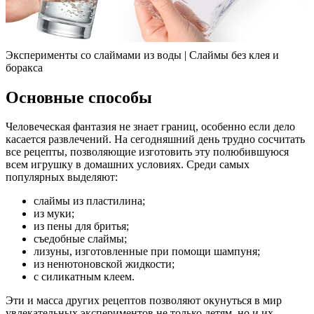
Эксперименты со слаймами из воды | Слаймы без клея и
боракса
Основные способы
Человеческая фантазия не знает границ, особенно если дело
касается развлечений. На сегодняшний день трудно сосчитать
все рецепты, позволяющие изготовить эту полюбившуюся
всем игрушку в домашних условиях. Среди самых
популярных выделяют:
слаймы из пластилина;
из муки;
из пены для бритья;
съедобные слаймы;
лизуны, изготовленные при помощи шампуня;
из ненютоновской жидкости;
с силикатным клеем.
Эти и масса других рецептов позволяют окунуться в мир
увлекательных экспериментов не только детям, но и их