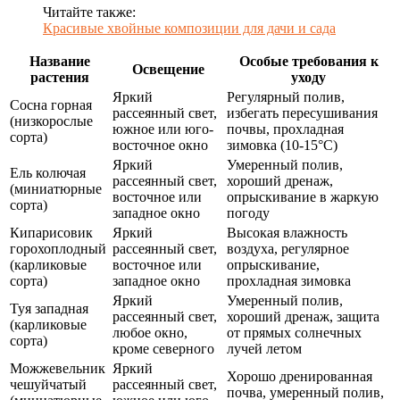
Читайте также:
Красивые хвойные композиции для дачи и сада
Название
Особые требования к
Освещение
растения
уходу
Яркий
Регулярный полив,
Сосна горная
рассеянный свет,
избегать пересушивания
(низкорослые
южное или юго-
почвы, прохладная
сорта)
восточное окно
зимовка (10-15°C)
Яркий
Умеренный полив,
Ель колючая
рассеянный свет,
хороший дренаж,
(миниатюрные
восточное или
опрыскивание в жаркую
сорта)
западное окно
погоду
Кипарисовик
Яркий
Высокая влажность
горохоплодный
рассеянный свет,
воздуха, регулярное
(карликовые
восточное или
опрыскивание,
сорта)
западное окно
прохладная зимовка
Яркий
Умеренный полив,
Туя западная
рассеянный свет,
хороший дренаж, защита
(карликовые
любое окно,
от прямых солнечных
сорта)
кроме северного
лучей летом
Можжевельник
Яркий
Хорошо дренированная
чешуйчатый
рассеянный свет,
почва, умеренный полив,