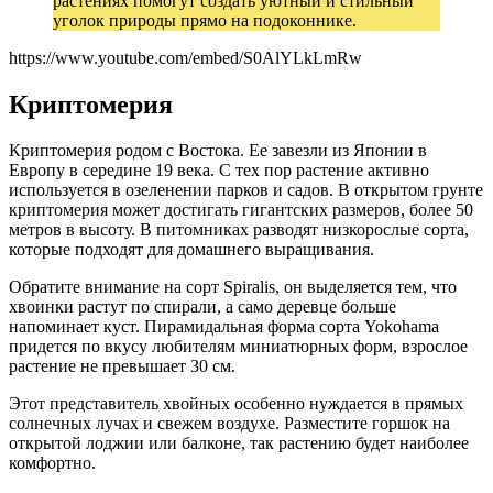
растениях помогут создать уютный и стильный
уголок природы прямо на подоконнике.
https://www.youtube.com/embed/S0AlYLkLmRw
Криптомерия
Криптомерия родом с Востока. Ее завезли из Японии в
Европу в середине 19 века. С тех пор растение активно
используется в озеленении парков и садов. В открытом грунте
криптомерия может достигать гигантских размеров, более 50
метров в высоту. В питомниках разводят низкорослые сорта,
которые подходят для домашнего выращивания.
Обратите внимание на сорт Spiralis, он выделяется тем, что
хвоинки растут по спирали, а само деревце больше
напоминает куст. Пирамидальная форма сорта Yokohama
придется по вкусу любителям миниатюрных форм, взрослое
растение не превышает 30 см.
Этот представитель хвойных особенно нуждается в прямых
солнечных лучах и свежем воздухе. Разместите горшок на
открытой лоджии или балконе, так растению будет наиболее
комфортно.