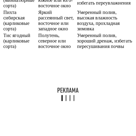
(миниатюрные
южное или юго-
избегать переувлажнения
сорта)
восточное окно
Пихта
Яркий
Умеренный полив,
сибирская
рассеянный свет,
высокая влажность
(карликовые
восточное или
воздуха, прохладная
сорта)
западное окно
зимовка
Тис ягодный
Полутень,
Умеренный полив,
(карликовые
северное или
хороший дренаж, избегать
сорта)
восточное окно
пересушивания почвы