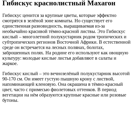
Гибискус краснолистный Махагон
Гибискус ценится за крупные цветы, которые эффектно
смотрятся в зелёной зоне комнаты. Но существует его
единственная разновидность, выращиваемая из-за
необычайно красивой тёмно-красной листвы. Это Гибискус
кислый – многолетний полукустарник родом тропических и
субтропических регионов Восточной Африки. В естественной
среде он встречается на лесных полянах, болотах,
заброшенных полях. На родине его используют как овощную
культуру: молодые кислые листья добавляют в салаты и
жаркое.
Гибискус кислый – это вечнозелёный полукустарник высотой
90-170 см. Он имеет густую пышную крону с листвой,
напоминающей кленовую. Она окрашена в тёмно-красный
цвет, часто с примесью фиолетовых оттенков. В период
вегетации на нём образуются крупные красные или розовые
бутоны.