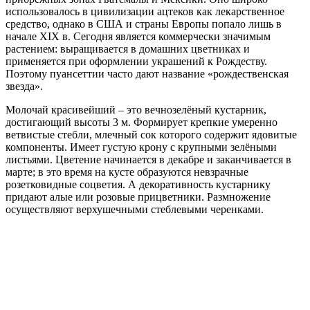
использовалось в цивилизации ацтеков как лекарственное
средство, однако в США и страны Европы попало лишь в
начале XIX в. Сегодня является коммерчески значимым
растением: выращивается в домашних цветниках и
применяется при оформлении украшений к Рождеству.
Поэтому пуансеттии часто дают название «рождественская
звезда».
Молочай красивейший – это вечнозелёный кустарник,
достигающий высоты 3 м. Формирует крепкие умеренно
ветвистые стебли, млечный сок которого содержит ядовитые
компоненты. Имеет густую крону с крупными зелёными
листьями. Цветение начинается в декабре и заканчивается в
марте; в это время на кусте образуются невзрачные
розетковидные соцветия. А декоративность кустарнику
придают алые или розовые прицветники. Размножение
осуществляют верхушечными стеблевыми черенками.