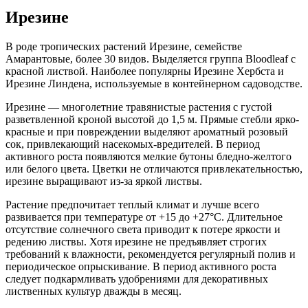
Ирезине
В роде тропических растений Ирезине, семействе
Амарантовые, более 30 видов. Выделяется группа Bloodleaf с
красной листвой. Наиболее популярны Ирезине Хербста и
Ирезине Линдена, используемые в контейнерном садоводстве.
Ирезине — многолетние травянистые растения с густой
разветвленной кроной высотой до 1,5 м. Прямые стебли ярко-
красные и при повреждении выделяют ароматный розовый
сок, привлекающий насекомых-вредителей. В период
активного роста появляются мелкие бутоны бледно-желтого
или белого цвета. Цветки не отличаются привлекательностью,
ирезине выращивают из-за яркой листвы.
Растение предпочитает теплый климат и лучше всего
развивается при температуре от +15 до +27°C. Длительное
отсутствие солнечного света приводит к потере яркости и
редению листвы. Хотя ирезине не предъявляет строгих
требований к влажности, рекомендуется регулярный полив и
периодическое опрыскивание. В период активного роста
следует подкармливать удобрениями для декоративных
лиственных культур дважды в месяц.