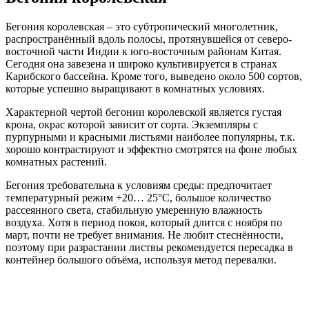
Бегония королевская – это субтропический многолетник,
распространённый вдоль полосы, протянувшейся от северо-
восточной части Индии к юго-восточным районам Китая.
Сегодня она завезена и широко культивируется в странах
Карибского бассейна. Кроме того, выведено около 500 сортов,
которые успешно выращивают в комнатных условиях.
Характерной чертой бегонии королевской является густая
крона, окрас которой зависит от сорта. Экземпляры с
пурпурными и красными листьями наиболее популярны, т.к.
хорошо контрастируют и эффектно смотрятся на фоне любых
комнатных растений.
Бегония требовательна к условиям среды: предпочитает
температурный режим +20… 25°C, большое количество
рассеянного света, стабильную умеренную влажность
воздуха. Хотя в период покоя, который длится с ноября по
март, почти не требует внимания. Не любит стеснённости,
поэтому при разрастании листвы рекомендуется пересадка в
контейнер большого объёма, используя метод перевалки.