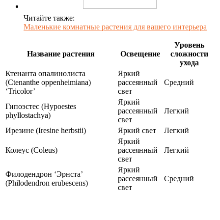
Читайте также:
Маленькие комнатные растения для вашего интерьера
Уровень
Название растения
Освещение
сложности
ухода
Ктенанта опалинолиста
Яркий
(Ctenanthe oppenheimiana)
рассеянный
Средний
‘Tricolor’
свет
Яркий
Гипоэстес (Hypoestes
рассеянный
Легкий
phyllostachya)
свет
Ирезине (Iresine herbstii)
Яркий свет
Легкий
Яркий
Колеус (Coleus)
рассеянный
Легкий
свет
Яркий
Филодендрон ‘Эрнста’
рассеянный
Средний
(Philodendron erubescens)
свет