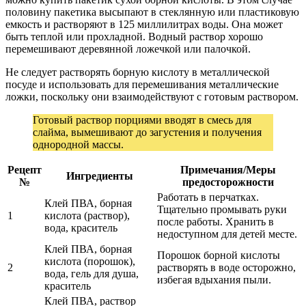
половину пакетика высыпают в стеклянную или пластиковую
емкость и растворяют в 125 миллилитрах воды. Она может
быть теплой или прохладной. Водный раствор хорошо
перемешивают деревянной ложечкой или палочкой.
Не следует растворять борную кислоту в металлической
посуде и использовать для перемешивания металлические
ложки, поскольку они взаимодействуют с готовым раствором.
Готовый раствор порциями вводят в смесь для
слайма, вымешивают до загустения и получения
однородной массы.
Рецепт
Примечания/Меры
Ингредиенты
№
предосторожности
Работать в перчатках.
Клей ПВА, борная
Тщательно промывать руки
1
кислота (раствор),
после работы. Хранить в
вода, краситель
недоступном для детей месте.
Клей ПВА, борная
Порошок борной кислоты
кислота (порошок),
2
растворять в воде осторожно,
вода, гель для душа,
избегая вдыхания пыли.
краситель
Клей ПВА, раствор