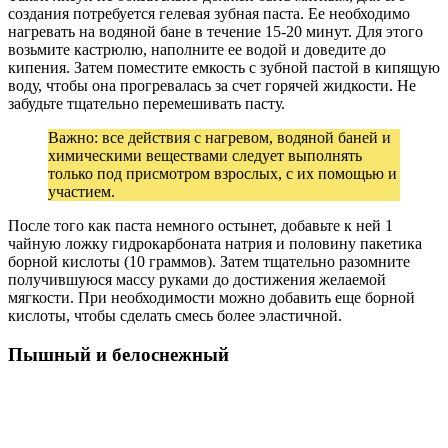
создания потребуется гелевая зубная паста. Ее необходимо
нагревать на водяной бане в течение 15-20 минут. Для этого
возьмите кастрюлю, наполните ее водой и доведите до
кипения. Затем поместите емкость с зубной пастой в кипящую
воду, чтобы она прогревалась за счет горячей жидкости. Не
забудьте тщательно перемешивать пасту.
Важно: все действия с нагревом, водяной баней и
химическими веществами следует выполнять
только под присмотром взрослых, с их помощью и
участием.
После того как паста немного остынет, добавьте к ней 1
чайную ложку гидрокарбоната натрия и половину пакетика
борной кислоты (10 граммов). Затем тщательно разомните
получившуюся массу руками до достижения желаемой
мягкости. При необходимости можно добавить еще борной
кислоты, чтобы сделать смесь более эластичной.
Пышный и белоснежный