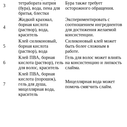
тетрабората натрия
Бура также требует
3
(бура), вода, пена для
осторожного обращения.
бритья, блестки
Жидкий крахмал,
Экспериментировать с
борная кислота
соотношением ингредиентов
4
(раствор), вода,
для достижения желаемой
краситель
консистенции.
Клей силиконовый,
Силиконовый клей может
5
борная кислота
быть более сложным в
(раствор), вода
работе.
Клей ПВА, борная
Гель для волос может влиять
6
кислота (раствор), гель
на консистенцию и липкость
для волос, краситель
слайма.
Клей ПВА, борная
кислота (порошок),
Мицеллярная вода может
7
гель для душа,
помочь смягчить слайм.
мицеллярная вода,
краситель