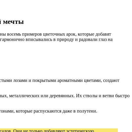
й мечты
ены восемь примеров цветочных арок, которые добавят
 гармонично вписывались в природу и радовали глаз на
астыми лозами и покрытыми ароматными цветами, создают
х, металлических или деревянных. Их стволы и ветви быстро
тонами, которые распускаются даже в полутени.
садов. Они не только добавляют эстетическую