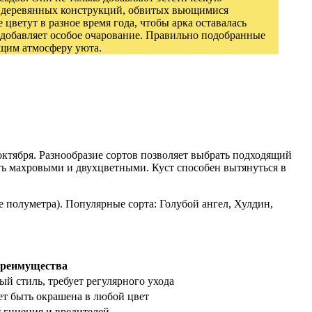
их деревянных конструкций, обвитых вьющимися
ветут в разное время года, чтобы арка оставалась
, добавляет особое очарование. Правильно подобранные
ющим атмосферу уюта.
октября. Разнообразие сортов позволяет выбрать подходящий
ыть махровыми и двухцветными. Куст способен вытянуться в
е полуметра). Популярные сорта: Голубой ангел, Хулдин,
преимущества
ый стиль, требует регулярного ухода
ет быть окрашена в любой цвет
т гниения и вредителей