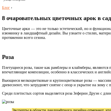
Блог
›
8 очаровательных цветочных арок в са
Цветочные арки — это не только эстетический, но и функциона
изюминку в ландшафтный дизайн. Вы узнаете о стилях, материа
протяжении всего сезона.
Роза
Плетущиеся розы, такие как рамблеры и клаймберы, являются
впечатляющие композиции, особенно в классических и англий
Вьющиеся мелкоцветковые и крупноцветковые розы — массивн
древеснеют, что затрудняет снятие с опор и укрытие на зиму с
Среди плетистых сортов выделяется роза Зеферин Друэн с дли
Эксперты в области ландшафтного дизайна отмечают, что