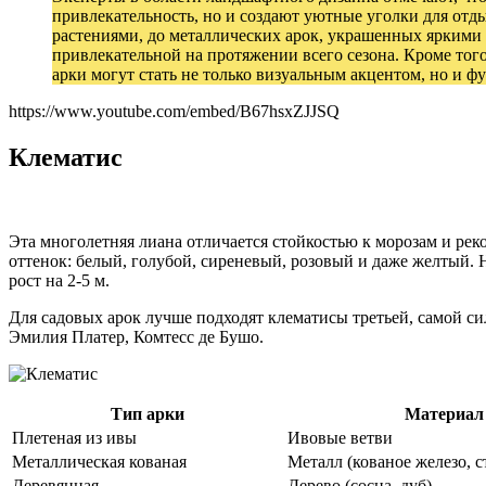
привлекательность, но и создают уютные уголки для от
растениями, до металлических арок, украшенных яркими 
привлекательной на протяжении всего сезона. Кроме тог
арки могут стать не только визуальным акцентом, но и
https://www.youtube.com/embed/B67hsxZJJSQ
Клематис
Эта многолетняя лиана отличается стойкостью к морозам и ре
оттенок: белый, голубой, сиреневый, розовый и даже желтый.
рост на 2-5 м.
Для садовых арок лучше подходят клематисы третьей, самой си
Эмилия Платер, Комтесс де Бушо.
Тип арки
Материал
Плетеная из ивы
Ивовые ветви
Металлическая кованая
Металл (кованое железо, с
Деревянная
Дерево (сосна, дуб)