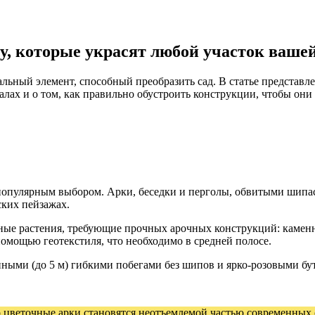
ду, которые украсят любой участок ваше
льный элемент, способный преобразить сад. В статье представл
лах и о том, как правильно обустроить конструкции, чтобы они
 популярным выбором. Арки, беседки и перголы, обвитыми шип
ских пейзажах.
ые растения, требующие прочных арочных конструкций: каменны
 помощью геотекстиля, что необходимо в средней полосе.
нными (до 5 м) гибкими побегами без шипов и ярко-розовыми бу
 цветочные арки становятся неотъемлемой частью современных 