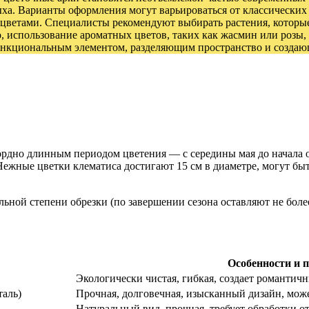
дыха. Варианты оформления могут варьироваться от классическ
цветами. Специалисты рекомендуют выбирать растения, которые ц
о, использование ароматных цветов, таких как жасмин или розы
 функциональным элементом, разделяющим пространство и созда
кордно длинным периодом цветения — с середины мая до начала 
 Нежные цветки клематиса достигают 15 см в диаметре, могут б
льной степени обрезки (по завершении сезона оставляют не боле
Особенности и 
Экологически чистая, гибкая, создает романтичн
таль)
Прочная, долговечная, изысканный дизайн, мож
Натуральный вид, прочная, требует обработки о