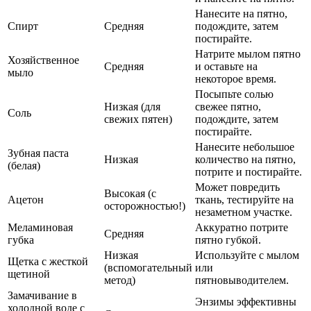
Нанесите на пятно,
Спирт
Средняя
подождите, затем
постирайте.
Натрите мылом пятно
Хозяйственное
Средняя
и оставьте на
мыло
некоторое время.
Посыпьте солью
Низкая (для
свежее пятно,
Соль
свежих пятен)
подождите, затем
постирайте.
Нанесите небольшое
Зубная паста
Низкая
количество на пятно,
(белая)
потрите и постирайте.
Может повредить
Высокая (с
Ацетон
ткань, тестируйте на
осторожностью!)
незаметном участке.
Меламиновая
Аккуратно потрите
Средняя
губка
пятно губкой.
Низкая
Используйте с мылом
Щетка с жесткой
(вспомогательный
или
щетиной
метод)
пятновыводителем.
Замачивание в
Энзимы эффективны
холодной воде с