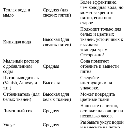
Более эффективно,
чем холодная вода, но
Теплая вода и
Средняя (для
может закрепить
мыло
свежих пятен)
пятно, если оно
старое.
Подходит только для
белых и цветных
Высокая (для
тканей, устойчивых к
Кипящая вода
свежих пятен)
высоким
температурам.
Осторожно!
Мыльный раствор
Сода помогает
с добавлением
Средняя
отбелить и вывести
соды
пятна.
Пятновыводитель
Следуйте
(Vanish, Amway и
Высокая
инструкциям на
т.п.)
упаковке.
Отбеливатель (для
Высокая (для
Может повредить
белых тканей)
белых тканей)
цветные ткани.
Нанесите на пятно,
Лимонный сок
Средняя
оставьте на солнце на
несколько часов.
Разбавьте уксус водой
Уксус
Средняя
и нанесите на пятно.