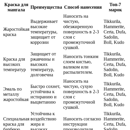
Краска для
Топ-7
Преимущества
Способ нанесения
мангала
марок
Наносить на
Выдерживает
чистую,
Tikkurila,
высокие
обезжиренную
Hammerite,
Жаростойкая
температуры,
поверхность в 2-3
Certa, Dufa,
краска
защищает от
слоя с
Sadolin,
коррозии
промежуточной
Boll, Kudo
сушкой.
Защищает от
Tikkurila,
Наносить тонким
Краска для
ржавчины и
Hammerite,
слоем кистью,
высоких
высоких
Certa, Dufa,
валиком или
температур
температур,
Sadolin,
распылителем.
долговечна
Boll, Kudo
Наносить на
Tikkurila,
Быстро сохнет,
чистую, сухую
Эмаль по
Hammerite,
устойчива к
поверхность в 2-3
металлу
Certa, Dufa,
истиранию и
слоя с
жаростойкая
Sadolin,
выцветанию
промежуточной
Boll, Kudo
сушкой.
Устойчива к
Tikkurila,
Специальная
воздействию
Наносить согласно
Hammerite,
краска для
жира и
инструкции
Certa, Dufa,
барбекю
высоких
производителя.
Sadolin,