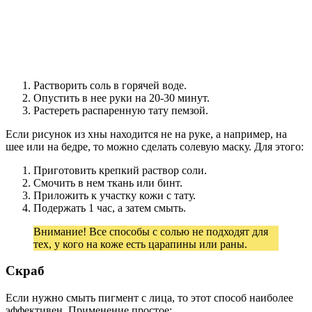
Растворить соль в горячей воде.
Опустить в нее руки на 20-30 минут.
Растереть распаренную тату пемзой.
Если рисунок из хны находится не на руке, а например, на
шее или на бедре, то можно сделать солевую маску. Для этого:
Приготовить крепкий раствор соли.
Смочить в нем ткань или бинт.
Приложить к участку кожи с тату.
Подержать 1 час, а затем смыть.
Внимание! Все способы с солью не подходят для
тех, у кого на коже есть царапины или раны.
Скраб
Если нужно смыть пигмент с лица, то этот способ наиболее
эффективен. Применение простое: