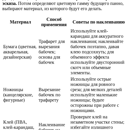
эскиза.
Потом определяют цветовую гамму будущего панно,
выбирают материал, из которого будут его делать.
Способ
Материал
Советы по наклеиванию
применения
Используйте клей-
карандаш для аккуратного
Трафарет для
наклеивания; наклеивайте
Бумага (цветная,
вырезания
бабочек поэтапно, давая
акварельная,
бабочек;
клею подсохнуть; для
дизайнерская)
основа для
объемного эффекта
бабочек
используйте двусторонний
скотч или объемные
элементы.
Используйте острые
ножницы для ровного
Ножницы
Вырезание
среза; для мелких деталей
(канцелярские,
бабочек по
используйте маленькие
фигурные)
трафарету
ножницы; будьте
осторожны при работе с
ножницами.
Проверьте клей на
Клей (ПВА,
незаметном участке стены;
Наклеивание
клей-карандаш,
избегайте излишнего
бабочек на