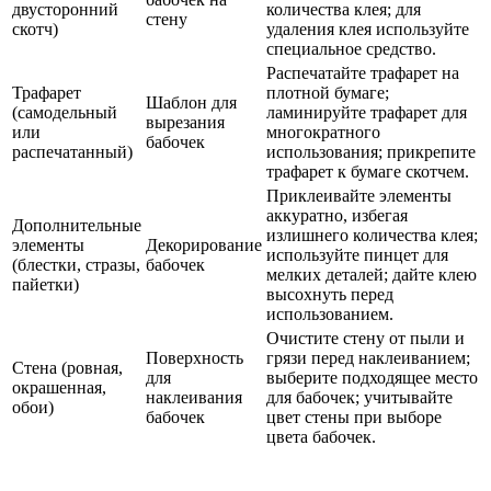
двусторонний
количества клея; для
стену
скотч)
удаления клея используйте
специальное средство.
Распечатайте трафарет на
Трафарет
плотной бумаге;
Шаблон для
(самодельный
ламинируйте трафарет для
вырезания
или
многократного
бабочек
распечатанный)
использования; прикрепите
трафарет к бумаге скотчем.
Приклеивайте элементы
аккуратно, избегая
Дополнительные
излишнего количества клея;
элементы
Декорирование
используйте пинцет для
(блестки, стразы,
бабочек
мелких деталей; дайте клею
пайетки)
высохнуть перед
использованием.
Очистите стену от пыли и
Поверхность
грязи перед наклеиванием;
Стена (ровная,
для
выберите подходящее место
окрашенная,
наклеивания
для бабочек; учитывайте
обои)
бабочек
цвет стены при выборе
цвета бабочек.