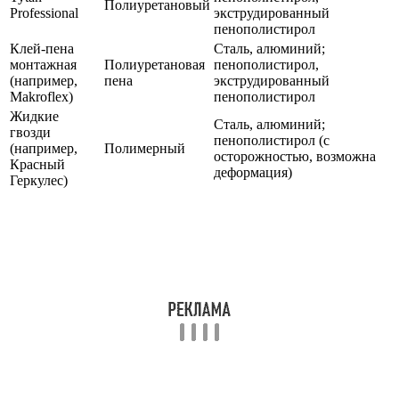
Полиуретановый
Professional
экструдированный
пенополистирол
Клей-пена
Сталь, алюминий;
монтажная
Полиуретановая
пенополистирол,
(например,
пена
экструдированный
Makroflex)
пенополистирол
Жидкие
Сталь, алюминий;
гвозди
пенополистирол (с
(например,
Полимерный
осторожностью, возможна
Красный
деформация)
Геркулес)