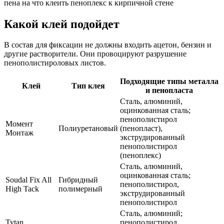
пена на что клеить пеноплекс к кирпичной стене
Какой клей подойдет
В состав для фиксации не должны входить ацетон, бензин и
другие растворители. Они провоцируют разрушение
пенополистироловых листов.
Подходящие типы металла
Клей
Тип клея
и пенопласта
Сталь, алюминий,
оцинкованная сталь;
пенополистирол
Момент
Полиуретановый
(пенопласт),
Монтаж
экструдированный
пенополистирол
(пеноплекс)
Сталь, алюминий,
оцинкованная сталь;
Soudal Fix All
Гибридный
пенополистирол,
High Tack
полимерный
экструдированный
пенополистирол
Сталь, алюминий;
Tytan
пенополистирол,