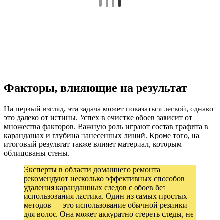
Факторы, влияющие на результат
На первый взгляд, эта задача может показаться легкой, однако
это далеко от истины. Успех в очистке обоев зависит от
множества факторов. Важную роль играют состав графита в
карандашах и глубина нанесенных линий. Кроме того, на
итоговый результат также влияет материал, которым
облицованы стены.
Эксперты в области домашнего ремонта
рекомендуют несколько эффективных способов
удаления карандашных следов с обоев без
использования ластика. Один из самых простых
методов — это использование обычной резинки
для волос. Она может аккуратно стереть следы, не