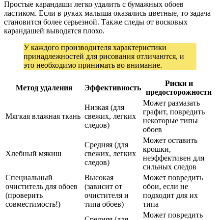
Простые карандаши легко удалить с бумажных обоев
ластиком. Если в руках малыша оказались цветные, то задача
становится более серьезной. Также следы от восковых
карандашей выводятся плохо.
У каждого производителя характеристики
принадлежностей для рисования отличаются, и
это необходимо принимать во внимание.
Риски и
Метод удаления
Эффективность
предосторожности
Может размазать
Низкая (для
графит, повредить
Мягкая влажная ткань
свежих, легких
некоторые типы
следов)
обоев
Может оставить
Средняя (для
крошки,
Хлебный мякиш
свежих, легких
неэффективен для
следов)
сильных следов
Специальный
Высокая
Может повредить
очиститель для обоев
(зависит от
обои, если не
(проверить
очистителя и
подходит для их
совместимость!)
типа обоев)
типа
Может повредить
Средняя (для