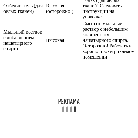
Только для белых
Отбеливатель (для
Высокая
тканей! Следовать
белых тканей)
(осторожно!)
инструкции на
упаковке.
Смешать мыльный
раствор с небольшим
Мыльный раствор
количеством
с добавлением
Высокая
нашатырного спирта.
нашатырного
Осторожно! Работать в
спирта
хорошо проветриваемом
помещении.