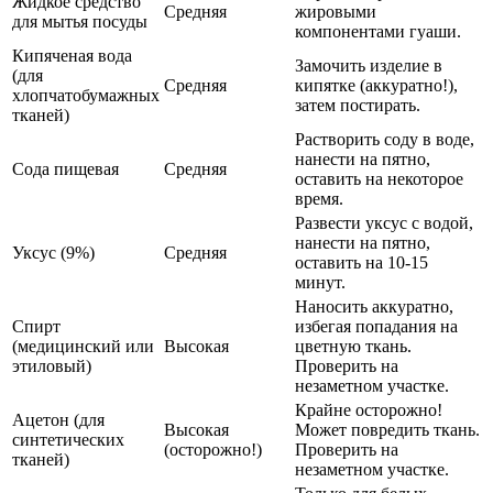
Жидкое средство
Средняя
жировыми
для мытья посуды
компонентами гуаши.
Кипяченая вода
Замочить изделие в
(для
Средняя
кипятке (аккуратно!),
хлопчатобумажных
затем постирать.
тканей)
Растворить соду в воде,
нанести на пятно,
Сода пищевая
Средняя
оставить на некоторое
время.
Развести уксус с водой,
нанести на пятно,
Уксус (9%)
Средняя
оставить на 10-15
минут.
Наносить аккуратно,
Спирт
избегая попадания на
(медицинский или
Высокая
цветную ткань.
этиловый)
Проверить на
незаметном участке.
Крайне осторожно!
Ацетон (для
Высокая
Может повредить ткань.
синтетических
(осторожно!)
Проверить на
тканей)
незаметном участке.