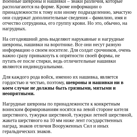
Военные шевроны и нашивки – знаки различия, которые
располагаются на форме. Кроме информации о
принадлежности к тому или иному подразделению, зачастую
они содержат дополнительные сведения – фамилию, имя и
отчество сотрудника, его группу крови. Но это, обычно, на
нагрудных.
На сегодняшний день выделяют нарукавные и нагрудные
шевроны, нашивки на воротнике. Все они несут разную
информацию о своем носителе. Для солдат срочников, очень
важно сразу привыкнуть к опрятности своей формы, не
путать ее после стирки, ведь отличительные нашивки
являются индивидуальными.
Для каждого рода войск, именно их нашивка, является
гордостью и честью, поэтому,
шевроны и нашивки ни в
коем случае не должны быть грязными, мятыми и
неопрятными.
Нагрудные шевроны по принадлежности к конкретным
воинским формированиям носятся на левой стороне кителя
шерстяного, тужурки шерстяной, тужурки летней шерстяной,
жакета шерстяного на 10 мм ниже лент государственных
наград, знаков отличия Вооруженных Сил и иных
геральдических знаков.