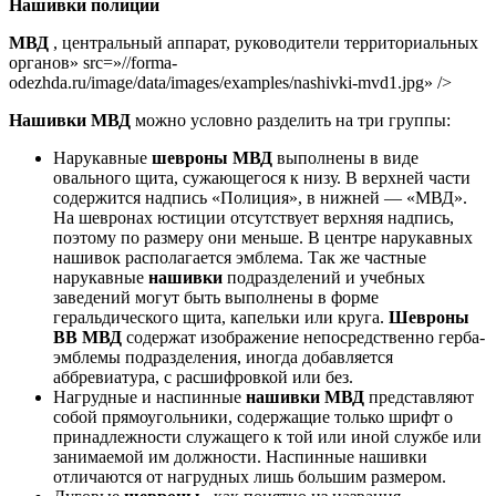
Нашивки
полиции
МВД
, центральный аппарат, руководители территориальных
органов» src=»//forma-
odezhda.ru/image/data/images/examples/nashivki-mvd1.jpg» />
Нашивки
МВД
можно условно разделить на три группы:
Нарукавные
шевроны МВД
выполнены в виде
овального щита, сужающегося к низу. В верхней части
содержится надпись «Полиция», в нижней — «МВД».
На шевронах юстиции отсутствует верхняя надпись,
поэтому по размеру они меньше. В центре нарукавных
нашивок располагается эмблема. Так же частные
нарукавные
нашивки
подразделений и учебных
заведений могут быть выполнены в форме
геральдического щита, капельки или круга.
Шевроны
ВВ МВД
содержат изображение непосредственно герба-
эмблемы подразделения, иногда добавляется
аббревиатура, с расшифровкой или без.
Нагрудные и наспинные
нашивки
МВД
представляют
собой прямоугольники, содержащие только шрифт о
принадлежности служащего к той или иной службе или
занимаемой им должности. Наспинные нашивки
отличаются от нагрудных лишь большим размером.