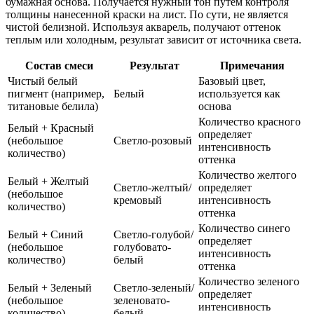
бумажная основа. Получается нужный тон путем контроля
толщины нанесенной краски на лист. По сути, не является
чистой белизной. Используя акварель, получают оттенок
теплым или холодным, результат зависит от источника света.
Состав смеси
Результат
Примечания
Чистый белый
Базовый цвет,
пигмент (например,
Белый
используется как
титановые белила)
основа
Количество красного
Белый + Красный
определяет
(небольшое
Светло-розовый
интенсивность
количество)
оттенка
Количество желтого
Белый + Желтый
Светло-желтый/
определяет
(небольшое
кремовый
интенсивность
количество)
оттенка
Количество синего
Белый + Синий
Светло-голубой/
определяет
(небольшое
голубовато-
интенсивность
количество)
белый
оттенка
Количество зеленого
Белый + Зеленый
Светло-зеленый/
определяет
(небольшое
зеленовато-
интенсивность
количество)
белый