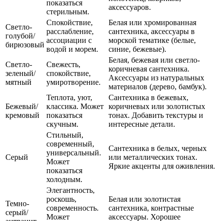
показаться
аксессуаров.
стерильным.
Спокойствие,
Белая или хромированная
Светло-
расслабление,
сантехника, аксессуары в
голубой/
ассоциации с
морской тематике (белые,
бирюзовый
водой и морем.
синие, бежевые).
Белая, бежевая или светло-
Светло-
Свежесть,
коричневая сантехника.
зеленый/
спокойствие,
Аксессуары из натуральных
мятный
умиротворение.
материалов (дерево, бамбук).
Теплота, уют,
Сантехника в бежевых,
Бежевый/
классика. Может
коричневых или золотистых
кремовый
показаться
тонах. Добавить текстуры и
скучным.
интересные детали.
Стильный,
современный,
Сантехника в белых, черных
универсальный.
Серый
или металлических тонах.
Может
Яркие акценты для оживления.
показаться
холодным.
Элегантность,
роскошь,
Белая или золотистая
Темно-
современность.
сантехника, контрастные
серый/
Может
аксессуары. Хорошее