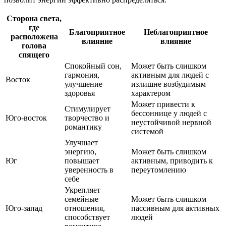
Сторона света,
где
Благоприятное
Неблагоприятное
расположена
влияние
влияние
голова
спящего
Спокойный сон,
Может быть слишком
гармония,
активным для людей с
Восток
улучшение
излишне возбудимым
здоровья
характером
Может привести к
Стимулирует
бессоннице у людей с
Юго-восток
творчество и
неустойчивой нервной
романтику
системой
Улучшает
энергию,
Может быть слишком
Юг
повышает
активным, приводить к
уверенность в
переутомлению
себе
Укрепляет
семейные
Может быть слишком
Юго-запад
отношения,
пассивным для активных
способствует
людей