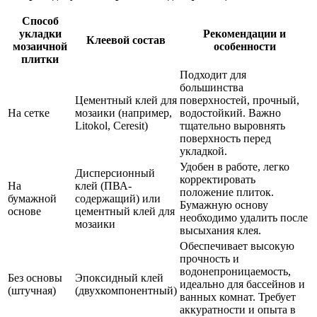
Способ
укладки
Рекомендации и
Клеевой состав
мозаичной
особенности
плитки
Подходит для
большинства
Цементный клей для
поверхностей, прочный,
На сетке
мозаики (например,
водостойкий. Важно
Litokol, Ceresit)
тщательно выровнять
поверхность перед
укладкой.
Удобен в работе, легко
Дисперсионный
корректировать
На
клей (ПВА-
положение плиток.
бумажной
содержащий) или
Бумажную основу
основе
цементный клей для
необходимо удалить после
мозаики
высыхания клея.
Обеспечивает высокую
прочность и
водонепроницаемость,
Без основы
Эпоксидный клей
идеально для бассейнов и
(штучная)
(двухкомпонентный)
ванных комнат. Требует
аккуратности и опыта в