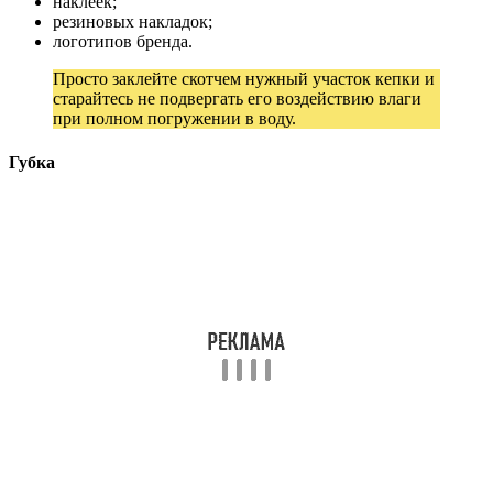
наклеек;
резиновых накладок;
логотипов бренда.
Просто заклейте скотчем нужный участок кепки и
старайтесь не подвергать его воздействию влаги
при полном погружении в воду.
Губка