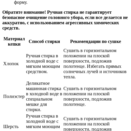
форму.
Обратите внимание! Ручная стирка не гарантирует
безопасное очищение головного убора, если все делается не
аккуратно, с использованием агрессивных химических
средств.
Материал
Способ стирки
Рекомендации по сушке
кепки
Сушить в горизонтальном
Ручная стирка в
положении на плоской
холодной воде с
поверхности, подложив
Хлопок
мягким моющим
полотенце. Избегать прямых
средством.
солнечных лучей и источников
тепла.
Деликатное
машинная стирка
Сушить в горизонтальном
в холодной воде в
положении на плоской
Полиэстер
специальном
поверхности, подложив
мешке для
полотенце.
стирки.
Ручная стирка в
Сушить в горизонтальном
холодной воде с
положении на плоской
Шерсть
мягким моющим
поверхности, подложив