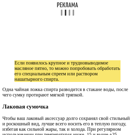
Если появилось крупное и трудновыводимое
масляное пятно, то можно попробовать обработать
его специальным спреем или раствором
нашатырного спирта.
Одна чайная ложка спирта разводится в стакане воды, после
чего сумку протирают мягкой тряпкой.
Лаковая сумочка
Чтобы ваш лаковый аксессуар долго сохранял свой стильный
и роскошный вид, лучше всего носить его в теплую погоду,
избегая как сильной жары, так и холода. При регулярном
использовании при температурах ниже -15 и выше +25