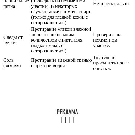
Чернильные
(проверить на незаметном
Не тереть сильно.
пятна
участке). В некоторых
случаях может помочь спирт
(только для гладкой кожи, с
осторожностью!).
Протирание мягкой влажной
тканью с небольшим
Проверить на
Следы от
количеством спирта (для
незаметном
ручки
гладкой кожи, с
участке.
осторожностью!).
Тщательно
Соль
Протирание влажной тканью
просушить после
(зимняя)
с пресной водой.
очистки.