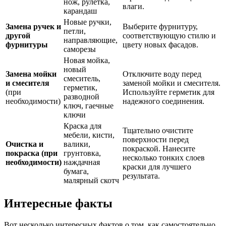
нож, рулетка,
влаги.
карандаш
Новые ручки,
Замена ручек и
Выберите фурнитуру,
петли,
другой
соответствующую стилю и
направляющие,
фурнитуры
цвету новых фасадов.
саморезы
Новая мойка,
новый
Замена мойки
Отключите воду перед
смеситель,
и смесителя
заменой мойки и смесителя.
герметик,
(при
Используйте герметик для
разводной
необходимости)
надежного соединения.
ключ, гаечные
ключи
Краска для
Тщательно очистите
мебели, кисти,
поверхности перед
Очистка и
валики,
покраской. Нанесите
покраска (при
грунтовка,
несколько тонких слоев
необходимости)
наждачная
краски для лучшего
бумага,
результата.
малярный скотч
Интересные факты
Вот несколько интересных фактов о том, как самостоятельно