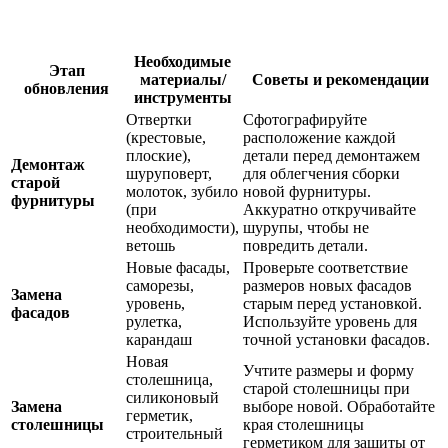
Необходимые
Этап
материалы/
Советы и рекомендации
обновления
инструменты
Отвертки
Сфотографируйте
(крестовые,
расположение каждой
плоские),
детали перед демонтажем
Демонтаж
шуруповерт,
для облегчения сборки
старой
молоток, зубило
новой фурнитуры.
фурнитуры
(при
Аккуратно откручивайте
необходимости),
шурупы, чтобы не
ветошь
повредить детали.
Новые фасады,
Проверьте соответствие
саморезы,
размеров новых фасадов
Замена
уровень,
старым перед установкой.
фасадов
рулетка,
Используйте уровень для
карандаш
точной установки фасадов.
Новая
Учтите размеры и форму
столешница,
старой столешницы при
силиконовый
Замена
выборе новой. Обработайте
герметик,
столешницы
края столешницы
строительный
герметиком для защиты от