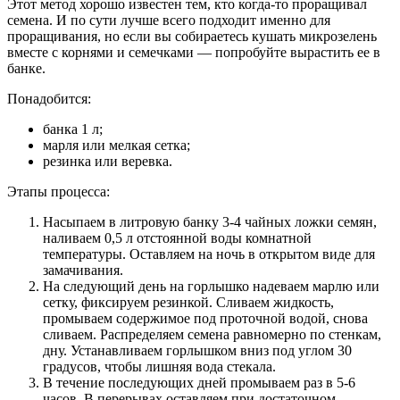
Этот метод хорошо известен тем, кто когда-то проращивал
семена. И по сути лучше всего подходит именно для
проращивания, но если вы собираетесь кушать микрозелень
вместе с корнями и семечками — попробуйте вырастить ее в
банке.
Понадобится:
банка 1 л;
марля или мелкая сетка;
резинка или веревка.
Этапы процесса:
Насыпаем в литровую банку 3-4 чайных ложки семян,
наливаем 0,5 л отстоянной воды комнатной
температуры. Оставляем на ночь в открытом виде для
замачивания.
На следующий день на горлышко надеваем марлю или
сетку, фиксируем резинкой. Сливаем жидкость,
промываем содержимое под проточной водой, снова
сливаем. Распределяем семена равномерно по стенкам,
дну. Устанавливаем горлышком вниз под углом 30
градусов, чтобы лишняя вода стекала.
В течение последующих дней промываем раз в 5-6
часов. В перерывах оставляем при достаточном