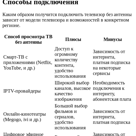
Способы подключения
Каким образом получится подключить телевизор без антенны
зависит от модели телевизора и возможностей в конкретном
регионе.
Способ просмотра ТВ
Плюсы
Минусы
без антенны
Доступ к
Зависимость от
огромному
Смарт-ТВ с
интернета,
количеству
приложениями (Netflix,
платная подписка
контента,
YouTube, и др.)
на некоторые
удобство
сервисы
использования
Широкий выбор
Необходимость
каналов, высокое
подключения к
IPTV-провайдеры
качество
интернету,
изображения
абонентская плата
Большой выбор
фильмов и
Зависимость от
Онлайн-кинотеатры
сериалов,
интернета,
(Megogo, ivi и др.)
удобство
платная подписка
использования
Цифровое эфирное
Зависимость от