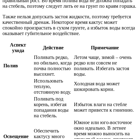
правильный рост. Во время полива вода не должна попадать
на стебель, поэтому следует лить ее на грунт по краям горшка.
Также нельзя допускать застоя жидкости, поэтому требуется
качественный дренаж. Некоторое время кактус может
спокойно произрастать в сухом грунте, а избыток воды всегда
оказывает губительное воздействие.
Аспект
Действие
Примечание
ухода
Поливать редко,
Летом чаще, зимой – очень
но обильно, когда
редко или совсем не
Полив
почва полностью
поливать. Избегать застоя
высохнет.
воды.
Использовать
Холодная вода может
теплую,
шокировать корни.
отстоянную воду.
Поливать под
корень, избегая
Избыток влаги на стебле
попадания воды
может привести к гниению.
на стебель.
Южное или юго-восточное
окно идеально. В летнее
Обеспечить
время можно выносить на
Освещение
кактусу много