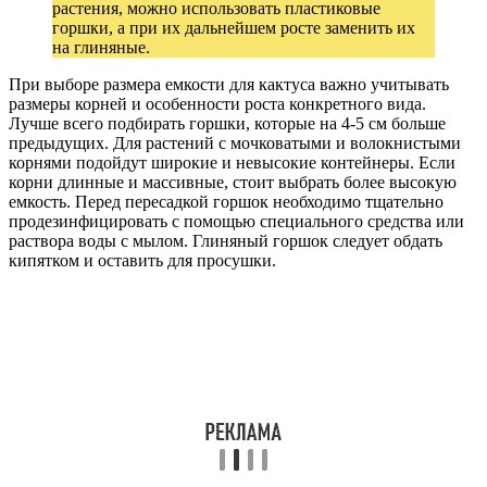
растения, можно использовать пластиковые
горшки, а при их дальнейшем росте заменить их
на глиняные.
При выборе размера емкости для кактуса важно учитывать
размеры корней и особенности роста конкретного вида.
Лучше всего подбирать горшки, которые на 4-5 см больше
предыдущих. Для растений с мочковатыми и волокнистыми
корнями подойдут широкие и невысокие контейнеры. Если
корни длинные и массивные, стоит выбрать более высокую
емкость. Перед пересадкой горшок необходимо тщательно
продезинфицировать с помощью специального средства или
раствора воды с мылом. Глиняный горшок следует обдать
кипятком и оставить для просушки.