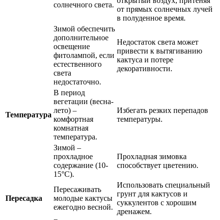
открытый воздух, притеняя
солнечного света.
от прямых солнечных лучей
в полуденное время.
Зимой обеспечить
дополнительное
Недостаток света может
освещение
привести к вытягиванию
фитолампой, если
кактуса и потере
естественного
декоративности.
света
недостаточно.
В период
вегетации (весна-
лето) –
Избегать резких перепадов
Температура
комфортная
температуры.
комнатная
температура.
Зимой –
прохладное
Прохладная зимовка
содержание (10-
способствует цветению.
15°C).
Использовать специальный
Пересаживать
грунт для кактусов и
Пересадка
молодые кактусы
суккулентов с хорошим
ежегодно весной.
дренажем.