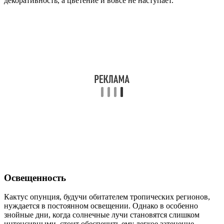
декоративность, а цветение и вовсе не наступает.
Освещенность
Кактус опунция, будучи обитателем тропических регионов,
нуждается в постоянном освещении. Однако в особенно
знойные дни, когда солнечные лучи становятся слишком
интенсивными, стоит обеспечить ему легкое затенение.