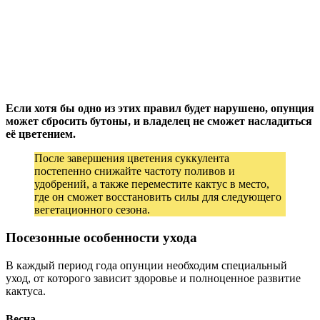
Если хотя бы одно из этих правил будет нарушено, опунция
может сбросить бутоны, и владелец не сможет насладиться
её цветением.
После завершения цветения суккулента
постепенно снижайте частоту поливов и
удобрений, а также переместите кактус в место,
где он сможет восстановить силы для следующего
вегетационного сезона.
Посезонные особенности ухода
В каждый период года опунции необходим специальный
уход, от которого зависит здоровье и полноценное развитие
кактуса.
Весна