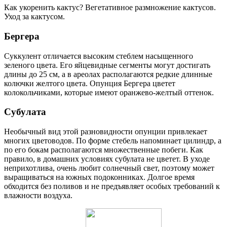
Как укоренить кактус? Вегетативное размножение кактусов.
Уход за кактусом.
Бергера
Суккулент отличается высоким стеблем насыщенного
зеленого цвета. Его яйцевидные сегменты могут достигать
длины до 25 см, а в ареолах располагаются редкие длинные
колючки желтого цвета. Опунция Бергера цветет
колокольчиками, которые имеют оранжево-желтый оттенок.
Субулата
Необычный вид этой разновидности опунции привлекает
многих цветоводов. По форме стебель напоминает цилиндр, а
по его бокам располагаются множественные побеги. Как
правило, в домашних условиях субулата не цветет. В уходе
неприхотлива, очень любит солнечный свет, поэтому может
выращиваться на южных подоконниках. Долгое время
обходится без поливов и не предъявляет особых требований к
влажности воздуха.