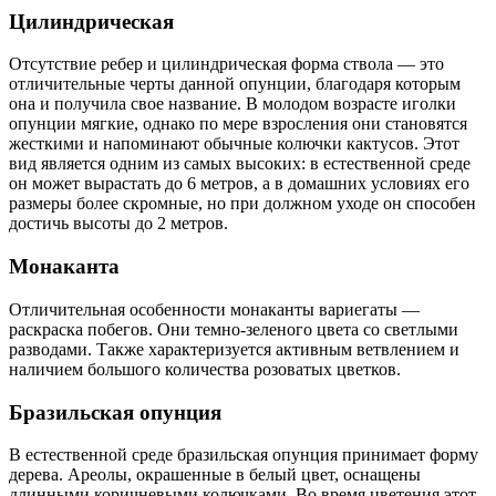
Цилиндрическая
Отсутствие ребер и цилиндрическая форма ствола — это
отличительные черты данной опунции, благодаря которым
она и получила свое название. В молодом возрасте иголки
опунции мягкие, однако по мере взросления они становятся
жесткими и напоминают обычные колючки кактусов. Этот
вид является одним из самых высоких: в естественной среде
он может вырастать до 6 метров, а в домашних условиях его
размеры более скромные, но при должном уходе он способен
достичь высоты до 2 метров.
Монаканта
Отличительная особенности монаканты вариегаты —
раскраска побегов. Они темно-зеленого цвета со светлыми
разводами. Также характеризуется активным ветвлением и
наличием большого количества розоватых цветков.
Бразильская опунция
В естественной среде бразильская опунция принимает форму
дерева. Ареолы, окрашенные в белый цвет, оснащены
длинными коричневыми колючками. Во время цветения этот