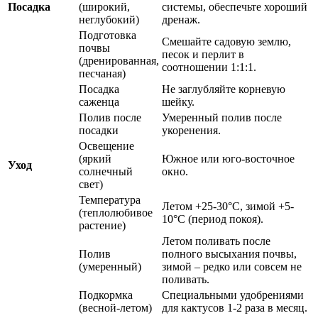
Посадка
(широкий,
системы, обеспечьте хороший
неглубокий)
дренаж.
Подготовка
Смешайте садовую землю,
почвы
песок и перлит в
(дренированная,
соотношении 1:1:1.
песчаная)
Посадка
Не заглубляйте корневую
саженца
шейку.
Полив после
Умеренный полив после
посадки
укоренения.
Освещение
(яркий
Южное или юго-восточное
Уход
солнечный
окно.
свет)
Температура
Летом +25-30°C, зимой +5-
(теплолюбивое
10°C (период покоя).
растение)
Летом поливать после
Полив
полного высыхания почвы,
(умеренный)
зимой – редко или совсем не
поливать.
Подкормка
Специальными удобрениями
(весной-летом)
для кактусов 1-2 раза в месяц.