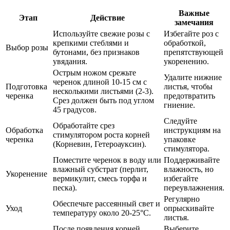
Важные
Этап
Действие
замечания
Используйте свежие розы с
Избегайте роз с
крепкими стеблями и
обработкой,
Выбор розы
бутонами, без признаков
препятствующей
увядания.
укоренению.
Острым ножом срежьте
Удалите нижние
черенок длиной 10-15 см с
Подготовка
листья, чтобы
несколькими листьями (2-3).
черенка
предотвратить
Срез должен быть под углом
гниение.
45 градусов.
Следуйте
Обработайте срез
Обработка
инструкциям на
стимулятором роста корней
черенка
упаковке
(Корневин, Гетероауксин).
стимулятора.
Поместите черенок в воду или
Поддерживайте
влажный субстрат (перлит,
влажность, но
Укоренение
вермикулит, смесь торфа и
избегайте
песка).
переувлажнения.
Регулярно
Обеспечьте рассеянный свет и
Уход
опрыскивайте
температуру около 20-25°C.
листья.
После появления корней
Выберите