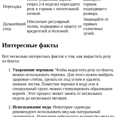
(через 2-4 недели) пересадите
горшок
Пересадка
розу в горшок с питательной
подходящего
почвой.
размера.
Защищайте от
Обеспечьте регулярный
Дальнейший
прямых
полив, подкормки и защиту от
уход
солнечных
вредителей и болезней.
лучей.
Интересные факты
Вот несколько интересных фактов о том, как вырастить розу
из букета:
Укоренение черенков
: Чтобы вырастить розу из букета,
можно использовать черенки. Для этого нужно выбрать
здоровые стебли, срезать их под углом и удалить
нижние листья. Поместив черенки в воду или в
специальный грунт, можно стимулировать образование
корней. Этот процесс может занять от нескольких
недель до нескольких месяцев.
Использование меда
: Некоторые садоводы
рекомендуют использовать мед как натуральный
укоренитель. Нанесение небольшого количества меда на