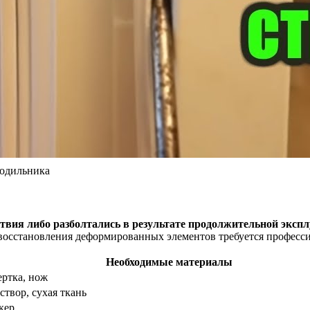
одильника
вия либо разболтались в результате продолжительной эксплу
 восстановления деформированных элементов требуется професс
Необходимые материалы
ертка, нож
твор, сухая ткань
кер