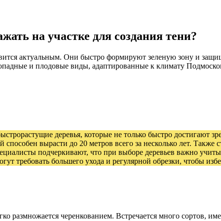
жать на участке для создания тени?
вится актуальным. Они быстро формируют зеленую зону и защища
опадные и плодовые виды, адаптированные к климату Подмосковья
ыстрорастущие деревья, которые не только быстро достигают зр
 способен вырасти до 20 метров всего за несколько лет. Также с
 Специалисты подчеркивают, что при выборе деревьев важно учит
могут требовать большего ухода и регулярной обрезки, чтобы из
легко размножается черенкованием. Встречается много сортов, 