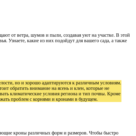
ют от ветра, шумов и пыли, создавая уют на участке. В этой
. Узнаете, какие из них подойдут для вашего сада, а также
елости, но и хорошо адаптируются к различным условиям.
тоит обратить внимание на ясень и клен, которые не
ывать климатические условия региона и тип почвы. Кроме
бежать проблем с корнями и кронами в будущем.
имеющие кроны различных форм и размеров. Чтобы быстро