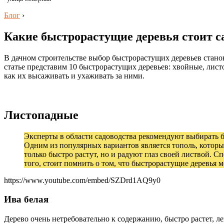
Блог
›
Какие быстрорастущие деревья стоит са
В дачном строительстве выбор быстрорастущих деревьев стано
статье представим 10 быстрорастущих деревьев: хвойные, лист
как их высаживать и ухаживать за ними.
Листопадные
Эксперты в области садоводства рекомендуют выбирать б
Одним из популярных вариантов является тополь, который
только быстро растут, но и радуют глаз своей листвой.
того, стоит помнить о том, что быстрорастущие деревья 
https://www.youtube.com/embed/SZDrd1AQ9y0
Ива белая
Дерево очень нетребовательно к содержанию, быстро растет, 