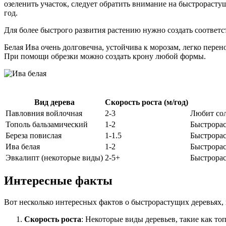
озеленить участок, следует обратить внимание на быстрорастущ
год.
Для более быстрого развития растению нужно создать соотве
Белая Ива очень долговечна, устойчива к морозам, легко пер
При помощи обрезки можно создать крону любой формы.
Вид дерева
Скорость роста (м/год)
Павловния войлочная
2-3
Любит сол
Тополь бальзамический
1-2
Быстрорас
Береза повислая
1-1.5
Быстрорас
Ива белая
1-2
Быстрорас
Эвкалипт (некоторые виды)
2-5+
Быстрорас
Интересные факты
Вот несколько интересных фактов о быстрорастущих деревьях, 
Скорость роста
: Некоторые виды деревьев, такие как то