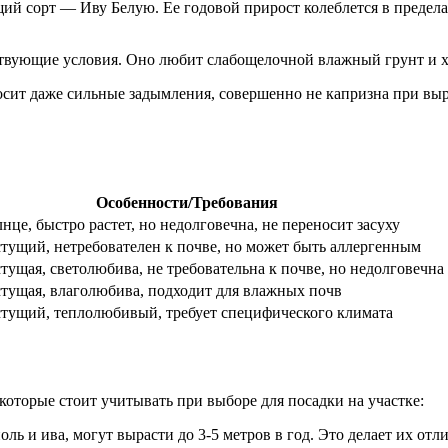
ий сорт — Иву Белую. Ее годовой прирост колеблется в пределах 
тствующие условия. Оно любит слабощелочной влажный грунт и 
еносит даже сильные задымления, совершенно не капризна при в
Особенности/Требования
нце, быстро растет, но недолговечна, не переносит засуху
тущий, нетребователен к почве, но может быть аллергенным
тущая, светолюбива, не требовательна к почве, но недолговечна
тущая, влаголюбива, подходит для влажных почв
тущий, теплолюбивый, требует специфического климата
которые стоит учитывать при выборе для посадки на участке:
поль и ива, могут вырасти до 3-5 метров в год. Это делает их о