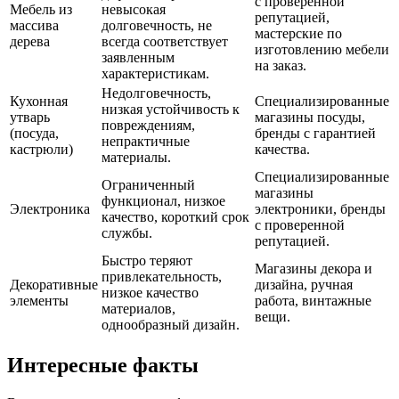
с проверенной
Мебель из
невысокая
репутацией,
массива
долговечность, не
мастерские по
дерева
всегда соответствует
изготовлению мебели
заявленным
на заказ.
характеристикам.
Недолговечность,
Кухонная
Специализированные
низкая устойчивость к
утварь
магазины посуды,
повреждениям,
(посуда,
бренды с гарантией
непрактичные
кастрюли)
качества.
материалы.
Специализированные
Ограниченный
магазины
функционал, низкое
Электроника
электроники, бренды
качество, короткий срок
с проверенной
службы.
репутацией.
Быстро теряют
Магазины декора и
привлекательность,
Декоративные
дизайна, ручная
низкое качество
элементы
работа, винтажные
материалов,
вещи.
однообразный дизайн.
Интересные факты