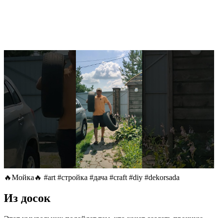
🔥Мойка🔥 #art #стройка #дача #craft #diy #dekorsada
Из досок