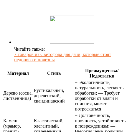
Читайте также:
7 товаров из Светофора для дачи, которые стоят
недорого и полезны
Преимущества/
Материал
Стиль
Недостатки
+ Экологичность,
натуральность, легкость
Рустикальный,
Дерево (сосна,
обработки; — Требует
деревенский,
лиственница)
обработки от влаги и
скандинавский
гниения, может
потрескаться
+ Долговечность,
Камень
Классический,
прочность, устойчивость
(мрамор,
элегантный,
к повреждениям; —
гранит)
современный
Высокая цена, большой