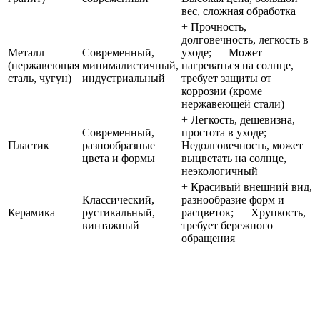
вес, сложная обработка
+ Прочность,
долговечность, легкость в
Металл
Современный,
уходе; — Может
(нержавеющая
минималистичный,
нагреваться на солнце,
сталь, чугун)
индустриальный
требует защиты от
коррозии (кроме
нержавеющей стали)
+ Легкость, дешевизна,
Современный,
простота в уходе; —
Пластик
разнообразные
Недолговечность, может
цвета и формы
выцветать на солнце,
неэкологичный
+ Красивый внешний вид,
Классический,
разнообразие форм и
Керамика
рустикальный,
расцветок; — Хрупкость,
винтажный
требует бережного
обращения