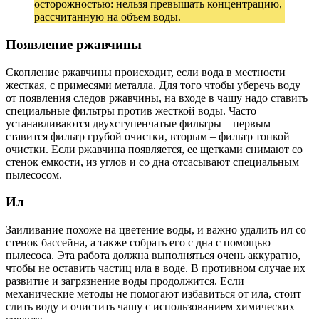
осторожностью: нельзя превышать концентрацию,
рассчитанную на объем воды.
Появление ржавчины
Скопление ржавчины происходит, если вода в местности
жесткая, с примесями металла. Для того чтобы уберечь воду
от появления следов ржавчины, на входе в чашу надо ставить
специальные фильтры против жесткой воды. Часто
устанавливаются двухступенчатые фильтры – первым
ставится фильтр грубой очистки, вторым – фильтр тонкой
очистки. Если ржавчина появляется, ее щетками снимают со
стенок емкости, из углов и со дна отсасывают специальным
пылесосом.
Ил
Заиливание похоже на цветение воды, и важно удалить ил со
стенок бассейна, а также собрать его с дна с помощью
пылесоса. Эта работа должна выполняться очень аккуратно,
чтобы не оставить частиц ила в воде. В противном случае их
развитие и загрязнение воды продолжится. Если
механические методы не помогают избавиться от ила, стоит
слить воду и очистить чашу с использованием химических