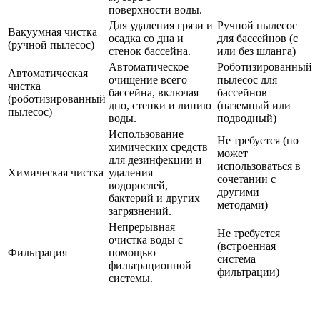
поверхности воды.
Для удаления грязи и
Ручной пылесос
Вакуумная чистка
осадка со дна и
для бассейнов (с
(ручной пылесос)
стенок бассейна.
или без шланга)
Автоматическое
Роботизированный
Автоматическая
очищение всего
пылесос для
чистка
бассейна, включая
бассейнов
(роботизированный
дно, стенки и линию
(наземный или
пылесос)
воды.
подводный)
Использование
Не требуется (но
химических средств
может
для дезинфекции и
использоваться в
Химическая чистка
удаления
сочетании с
водорослей,
другими
бактерий и других
методами)
загрязнений.
Непрерывная
Не требуется
очистка воды с
(встроенная
Фильтрация
помощью
система
фильтрационной
фильтрации)
системы.