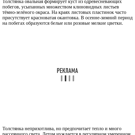
Толстянка овальная формирует куст из одревесневающих
побегов, усыпанных множеством клиновидных листьев
тёмно-зелёного окраса. На краях листовых пластинок часто
присутствует красноватая окантовка. В осенне-зимний период
на побегах образуются белые или розовые мелкие цветки.
Толстянка неприхотлива, но предпочитает тепло и много
рассеянного света. Летом нуждается в регулярном умеренном