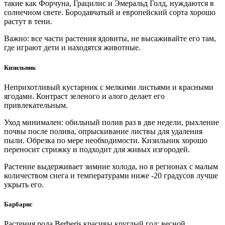
такие как Форчуна, Грацилис и Эмеральд Голд, нуждаются в
солнечном свете. Бородавчатый и европейский сорта хорошо
растут в тени.
Важно: все части растения ядовиты, не высаживайте его там,
где играют дети и находятся животные.
Кизильник
Неприхотливый кустарник с мелкими листьями и красными
ягодами. Контраст зеленого и алого делает его
привлекательным.
Уход минимален: обильный полив раз в две недели, рыхление
почвы после полива, опрыскивание листвы для удаления
пыли. Обрезка по мере необходимости. Кизильник хорошо
переносит стрижку и подходит для живых изгородей.
Растение выдерживает зимние холода, но в регионах с малым
количеством снега и температурами ниже -20 градусов лучше
укрыть его.
Барбарис
Растения рода Berberis красивы круглый год: весной