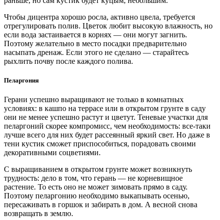
раньше, но сам кустик будет куцым, небольшим.
Чтобы дицентра хорошо росла, активно цвела, требуется
отрегулировать полив. Цветок любит высокую влажность, но
если вода застаивается в корнях — они могут загнить.
Поэтому желательно в место посадки предварительно
насыпать дренаж. Если этого не сделано — старайтесь
рыхлить почву после каждого полива.
Пеларгония
Герани успешно выращивают не только в комнатных
условиях: в кашпо на террасе или в открытом грунте в саду
они не менее успешно растут и цветут. Теневые участки для
пеларгоний скорее компромисс, чем необходимость: все-таки
лучше всего для них будет рассеянный яркий свет. Но даже в
тени кустик сможет приспособиться, порадовать своими
декоративными соцветиями.
С выращиванием в открытом грунте может возникнуть
трудность: дело в том, что герань — не корневищное
растение. То есть оно не может зимовать прямо в саду.
Поэтому пеларгонию необходимо выкапывать осенью,
пересаживать в горшок и забирать в дом. А весной снова
возвращать в землю.