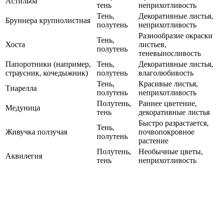
Астильба
тень
неприхотливость
Тень,
Декоративные листья,
Бруннера крупнолистная
полутень
неприхотливость
Разнообразие окраски
Тень,
Хоста
листьев,
полутень
теневыносливость
Папоротники (например,
Тень,
Декоративные листья,
страусник, кочедыжник)
полутень
влаголюбивость
Тень,
Красивые листья,
Тиарелла
полутень
неприхотливость
Полутень,
Раннее цветение,
Медуница
тень
декоративные листья
Быстро разрастается,
Тень,
Живучка ползучая
почвопокровное
полутень
растение
Полутень,
Необычные цветы,
Аквилегия
тень
неприхотливость