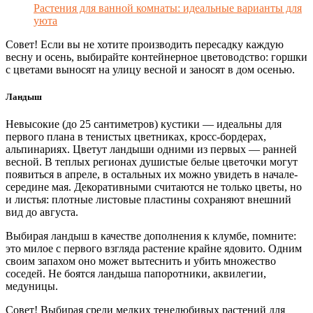
Растения для ванной комнаты: идеальные варианты для
уюта
Совет! Если вы не хотите производить пересадку каждую
весну и осень, выбирайте контейнерное цветоводство: горшки
с цветами выносят на улицу весной и заносят в дом осенью.
Ландыш
Невысокие (до 25 сантиметров) кустики — идеальны для
первого плана в тенистых цветниках, кросс-бордерах,
альпинариях. Цветут ландыши одними из первых — ранней
весной. В теплых регионах душистые белые цветочки могут
появиться в апреле, в остальных их можно увидеть в начале-
середине мая. Декоративными считаются не только цветы, но
и листья: плотные листовые пластины сохраняют внешний
вид до августа.
Выбирая ландыш в качестве дополнения к клумбе, помните:
это милое с первого взгляда растение крайне ядовито. Одним
своим запахом оно может вытеснить и убить множество
соседей. Не боятся ландыша папоротники, аквилегии,
медуницы.
Совет! Выбирая среди мелких тенелюбивых растений для