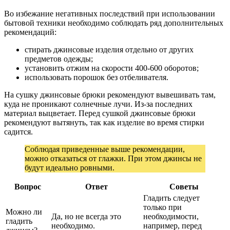
Во избежание негативных последствий при использовании
бытовой техники необходимо соблюдать ряд дополнительных
рекомендаций:
стирать джинсовые изделия отдельно от других
предметов одежды;
установить отжим на скорости 400-600 оборотов;
использовать порошок без отбеливателя.
На сушку джинсовые брюки рекомендуют вывешивать там,
куда не проникают солнечные лучи. Из-за последних
материал выцветает. Перед сушкой джинсовые брюки
рекомендуют вытянуть, так как изделие во время стирки
садится.
Соблюдая приведенные выше рекомендации,
можно отказаться от глажки. При этом джинсы не
будут идеально ровными.
Вопрос
Ответ
Советы
Гладить следует
только при
Можно ли
Да, но не всегда это
необходимости,
гладить
необходимо.
например, перед