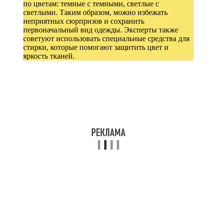
по цветам: темные с темными, светлые с
светлыми. Таким образом, можно избежать
неприятных сюрпризов и сохранить
первоначальный вид одежды. Эксперты также
советуют использовать специальные средства для
стирки, которые помогают защитить цвет и
яркость тканей.