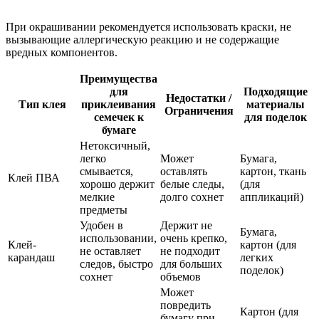
При окрашивании рекомендуется использовать краски, не
вызывающие аллергическую реакцию и не содержащие
вредных компонентов.
Преимущества
для
Подходящие
Недостатки /
Тип клея
приклеивания
материалы
Ограничения
семечек к
для поделок
бумаге
Нетоксичный,
легко
Может
Бумага,
смывается,
оставлять
картон, ткань
Клей ПВА
хорошо держит
белые следы,
(для
мелкие
долго сохнет
аппликаций)
предметы
Удобен в
Держит не
Бумага,
использовании,
очень крепко,
Клей-
картон (для
не оставляет
не подходит
карандаш
легких
следов, быстро
для больших
поделок)
сохнет
объемов
Может
повредить
Картон (для
бумагу при