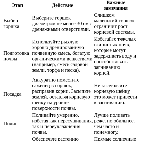
Важные
Этап
Действие
замечания
Слишком
Выберите горшок
Выбор
маленький горшок
диаметром не менее 30 см с
горшка
ограничит рост
дренажными отверстиями.
корневой системы.
Избегайте тяжелых
Используйте рыхлую,
глинистых почв,
хорошо дренированную
которые могут
Подготовка
почвенную смесь, богатую
задерживать воду и
почвы
органическими веществами
способствовать
(например, смесь садовой
загниванию
земли, торфа и песка).
корней.
Аккуратно поместите
саженец в горшок,
Не заглубляйте
расправив корни. Засыпьте
корневую шейку,
Посадка
землей, оставляя корневую
это может привести
шейку на уровне
к загниванию.
поверхности почвы.
Поливайте умеренно,
Лучше поливать
избегая как пересушивания,
реже, но обильнее,
Полив
так и переувлажнения
чем часто и
почвы.
понемногу.
Обеспечьте растению
Прямые солнечные