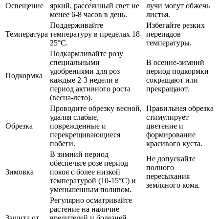
Освещение
яркий, рассеянный свет не
лучи могут обжечь
менее 6-8 часов в день.
листья.
Поддерживайте
Избегайте резких
Температура
температуру в пределах 18-
перепадов
25°C.
температуры.
Подкармливайте розу
специальными
В осенне-зимний
удобрениями для роз
период подкормки
Подкормка
каждые 2-3 недели в
сокращают или
период активного роста
прекращают.
(весна-лето).
Проводите обрезку весной,
Правильная обрезка
удаляя слабые,
стимулирует
Обрезка
поврежденные и
цветение и
перекрещивающиеся
формирование
побеги.
красивого куста.
В зимний период
Не допускайте
обеспечьте розе период
полного
Зимовка
покоя с более низкой
пересыхания
температурой (10-15°C) и
земляного кома.
уменьшенным поливом.
Регулярно осматривайте
растение на наличие
Защита от
вредителей и болезней.