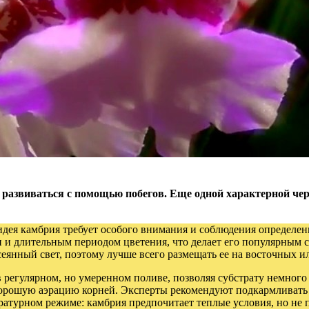
 развиваться с помощью побегов. Еще одной характерной че
хидея камбрия требует особого внимания и соблюдения определе
 и длительным периодом цветения, что делает его популярным 
еянный свет, поэтому лучше всего размещать ее на восточных и
в регулярном, но умеренном поливе, позволяя субстрату немног
хорошую аэрацию корней. Эксперты рекомендуют подкармливать
ературном режиме: камбрия предпочитает теплые условия, но не