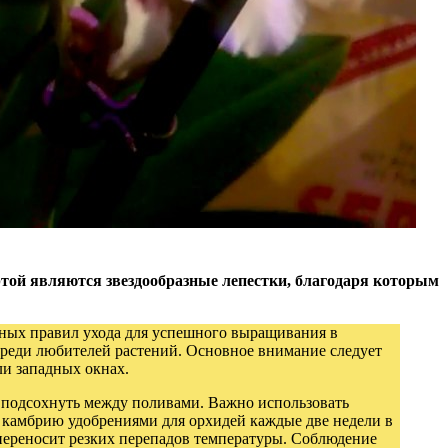
ртой являются звездообразные лепестки, благодаря которым
нных правил ухода для успешного выращивания в
среди любителей растений. Основное внимание следует
ли западных окнах.
о подсохнуть между поливами. Важно использовать
 камбрию удобрениями для орхидей каждые две недели в
 переносит резких перепадов температуры. Соблюдение