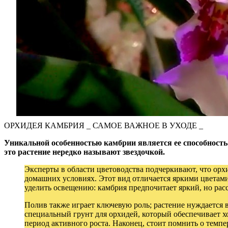
ОРХИДЕЯ КАМБРИЯ _ САМОЕ ВАЖНОЕ В УХОДЕ _
Уникальной особенностью камбрии является ее способность
это растение нередко называют звездочкой.
Эксперты в области цветоводства подчеркивают, что ор
домашних условиях. Этот вид отличается яркими цветами
уделить освещению: камбрия предпочитает яркий, но расс
Полив также играет ключевую роль; растение нуждается 
специальный грунт для орхидей, который обеспечивает 
период активного роста. Наконец, стоит помнить о темп