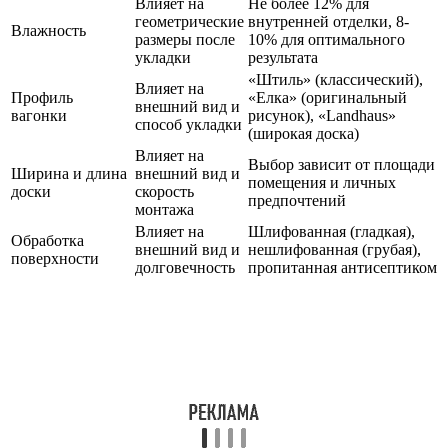
Влияет на
Не более 12% для
геометрические
внутренней отделки, 8-
Влажность
размеры после
10% для оптимального
укладки
результата
«Штиль» (классический),
Влияет на
Профиль
«Елка» (оригинальный
внешний вид и
вагонки
рисунок), «Landhaus»
способ укладки
(широкая доска)
Влияет на
Выбор зависит от площади
Ширина и длина
внешний вид и
помещения и личных
доски
скорость
предпочтений
монтажа
Влияет на
Шлифованная (гладкая),
Обработка
внешний вид и
нешлифованная (грубая),
поверхности
долговечность
пропитанная антисептиком