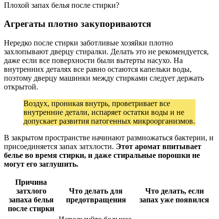
Плохой запах белья после стирки?
Агрегаты плотно закупориваются
Нередко после стирки заботливые хозяйки плотно
захлопывают дверцу стиралки. Делать это не рекомендуется,
даже если все поверхности были вытерты насухо. На
внутренних деталях все равно остаются капельки воды,
поэтому дверцу машинки между стирками следует держать
открытой.
Воздух, проникая внутрь, проветривает все
внутренние детали, испаряет остатки воды и не
допускает развития патогенных микроорганизмов.
В закрытом пространстве начинают размножаться бактерии, и
присоединяется запах затхлости.
Этот аромат впитывает
белье во время стирки, и даже стиральные порошки не
могут его заглушить.
Причина
затхлого
Что делать для
Что делать, если
запаха белья
предотвращения
запах уже появился
после стирки