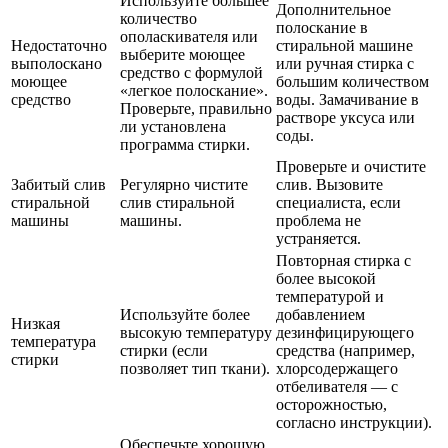
Используйте большее
Дополнительное
количество
полоскание в
ополаскивателя или
Недостаточно
стиральной машине
выберите моющее
выполоскано
или ручная стирка с
средство с формулой
моющее
большим количеством
«легкое полоскание».
средство
воды. Замачивание в
Проверьте, правильно
растворе уксуса или
ли установлена
соды.
программа стирки.
Проверьте и очистите
Забитый слив
Регулярно чистите
слив. Вызовите
стиральной
слив стиральной
специалиста, если
машины
машины.
проблема не
устраняется.
Повторная стирка с
более высокой
температурой и
Используйте более
добавлением
Низкая
высокую температуру
дезинфицирующего
температура
стирки (если
средства (например,
стирки
позволяет тип ткани).
хлорсодержащего
отбеливателя — с
осторожностью,
согласно инструкции).
Обеспечьте хорошую