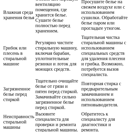
Просушите белье на
вентиляцию
свежем воздухе или с
помещения, где
Влажная среда
использованием
хранится белье.
хранения белья
сушилки. Обработайте
Сушите белье
белье паром или
полностью перед
прогладьте утюгом.
хранением.
Тщательная чистка
Регулярно чистите
стиральной машины с
Грибок или
стиральную машину,
использованием
плесень в
включая барабан,
специальных средств
стиральной
уплотнительные
для удаления плесени
машине
резинки и лоток для
и грибка. Возможно,
моющих средств.
потребуется вызов
специалиста.
Тщательно очищайте
Повторная стирка с
белье от грязи и
Загрязненное
предварительным
пятен перед стиркой.
белье перед
замачиванием и
Замачивайте сильно
стиркой
использованием
загрязненное белье
пятновыводителя.
перед стиркой.
Вызовите
Обратитесь к
Неисправность
специалиста для
специалисту для
стиральной
проверки и ремонта
диагностики и
машины
стиральной машины.
ремонта.