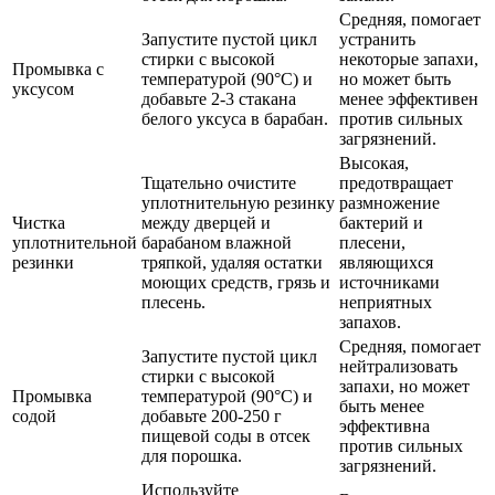
Средняя, помогает
Запустите пустой цикл
устранить
стирки с высокой
некоторые запахи,
Промывка с
температурой (90°C) и
но может быть
уксусом
добавьте 2-3 стакана
менее эффективен
белого уксуса в барабан.
против сильных
загрязнений.
Высокая,
Тщательно очистите
предотвращает
уплотнительную резинку
размножение
Чистка
между дверцей и
бактерий и
уплотнительной
барабаном влажной
плесени,
резинки
тряпкой, удаляя остатки
являющихся
моющих средств, грязь и
источниками
плесень.
неприятных
запахов.
Средняя, помогает
Запустите пустой цикл
нейтрализовать
стирки с высокой
запахи, но может
Промывка
температурой (90°C) и
быть менее
содой
добавьте 200-250 г
эффективна
пищевой соды в отсек
против сильных
для порошка.
загрязнений.
Используйте