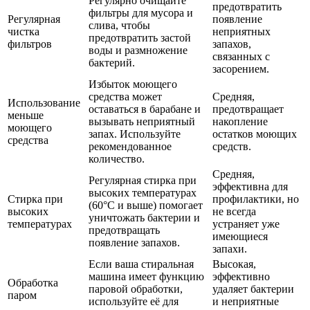
Регулярно очищайте
предотвратить
фильтры для мусора и
Регулярная
появление
слива, чтобы
чистка
неприятных
предотвратить застой
фильтров
запахов,
воды и размножение
связанных с
бактерий.
засорением.
Избыток моющего
средства может
Средняя,
Использование
оставаться в барабане и
предотвращает
меньше
вызывать неприятный
накопление
моющего
запах. Используйте
остатков моющих
средства
рекомендованное
средств.
количество.
Средняя,
Регулярная стирка при
эффективна для
высоких температурах
Стирка при
профилактики, но
(60°C и выше) помогает
высоких
не всегда
уничтожать бактерии и
температурах
устраняет уже
предотвращать
имеющиеся
появление запахов.
запахи.
Если ваша стиральная
Высокая,
машина имеет функцию
эффективно
Обработка
паровой обработки,
удаляет бактерии
паром
используйте её для
и неприятные