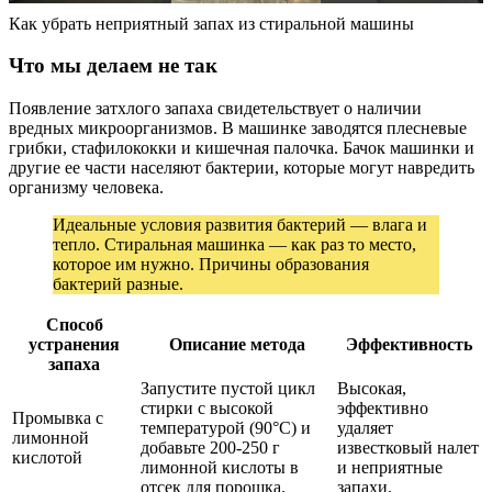
Как убрать неприятный запах из стиральной машины
Что мы делаем не так
Появление затхлого запаха свидетельствует о наличии
вредных микроорганизмов. В машинке заводятся плесневые
грибки, стафилококки и кишечная палочка. Бачок машинки и
другие ее части населяют бактерии, которые могут навредить
организму человека.
Идеальные условия развития бактерий — влага и
тепло. Стиральная машинка — как раз то место,
которое им нужно. Причины образования
бактерий разные.
Способ
устранения
Описание метода
Эффективность
запаха
Запустите пустой цикл
Высокая,
стирки с высокой
эффективно
Промывка с
температурой (90°C) и
удаляет
лимонной
добавьте 200-250 г
известковый налет
кислотой
лимонной кислоты в
и неприятные
отсек для порошка.
запахи.