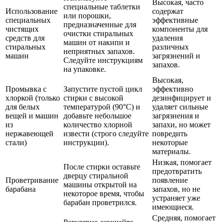
Высокая, часто
специальные таблетки
Использование
содержат
или порошки,
специальных
эффективные
предназначенные для
чистящих
компоненты для
очистки стиральных
средств для
удаления
машин от накипи и
стиральных
различных
неприятных запахов.
машин
загрязнений и
Следуйте инструкциям
запахов.
на упаковке.
Высокая,
Промывка с
Запустите пустой цикл
эффективно
хлоркой (только
стирки с высокой
дезинфицирует и
для белых
температурой (90°C) и
удаляет сильные
вещей и машин
добавьте небольшое
загрязнения и
из
количество хлорной
запахи, но может
нержавеющей
извести (строго следуйте
повредить
стали)
инструкции).
некоторые
материалы.
Низкая, помогает
После стирки оставьте
предотвратить
дверцу стиральной
Проветривание
появление
машины открытой на
барабана
запахов, но не
некоторое время, чтобы
устраняет уже
барабан проветрился.
имеющиеся.
Средняя, помогает