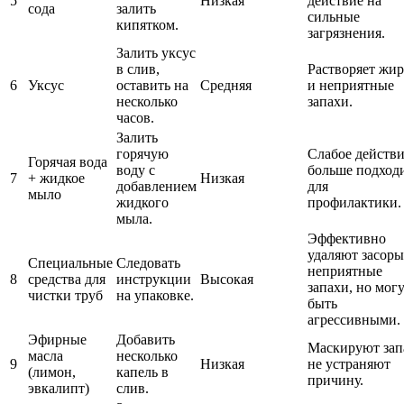
5
Низкая
действие на
сода
залить
сильные
кипятком.
загрязнения.
Залить уксус
в слив,
Растворяет жи
6
Уксус
оставить на
Средняя
и неприятные
несколько
запахи.
часов.
Залить
горячую
Слабое действи
Горячая вода
воду с
больше подход
7
+ жидкое
Низкая
добавлением
для
мыло
жидкого
профилактики.
мыла.
Эффективно
удаляют засоры
Специальные
Следовать
неприятные
8
средства для
инструкции
Высокая
запахи, но мог
чистки труб
на упаковке.
быть
агрессивными.
Эфирные
Добавить
Маскируют зап
масла
несколько
9
Низкая
не устраняют
(лимон,
капель в
причину.
эвкалипт)
слив.