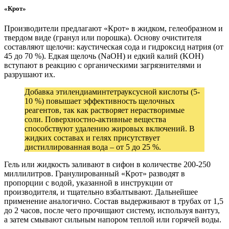
«Крот»
Производители предлагают «Крот» в жидком, гелеобразном и
твердом виде (гранул или порошка). Основу очистителя
составляют щелочи: каустическая сода и гидроксид натрия (от
45 до 70 %). Едкая щелочь (NaOH) и едкий калий (KOH)
вступают в реакцию с органическими загрязнителями и
разрушают их.
Добавка этилендиаминтетрауксусной кислоты (5-
10 %) повышает эффективность щелочных
реагентов, так как растворяет нерастворимые
соли. Поверхностно-активные вещества
способствуют удалению жировых включений. В
жидких составах и гелях присутствует
дистиллированная вода – от 5 до 25 %.
Гель или жидкость заливают в сифон в количестве 200-250
миллилитров. Гранулированный «Крот» разводят в
пропорции с водой, указанной в инструкции от
производителя, и тщательно взбалтывают. Дальнейшее
применение аналогично. Состав выдерживают в трубах от 1,5
до 2 часов, после чего прочищают систему, используя вантуз,
а затем смывают сильным напором теплой или горячей воды.