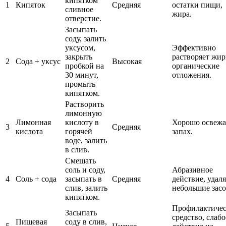
кипятком
1
Кипяток
Средняя
остатки пищи,
сливное
жира.
отверстие.
Засыпать
соду, залить
уксусом,
Эффективно
закрыть
растворяет жи
2
Сода + уксус
Высокая
пробкой на
органические
30 минут,
отложения.
промыть
кипятком.
Растворить
лимонную
Лимонная
кислоту в
Хорошо освежа
3
Средняя
кислота
горячей
запах.
воде, залить
в слив.
Смешать
соль и соду,
Абразивное
4
Соль + сода
засыпать в
Средняя
действие, удаля
слив, залить
небольшие зас
кипятком.
Профилактичес
Засыпать
средство, слабо
Пищевая
соду в слив,