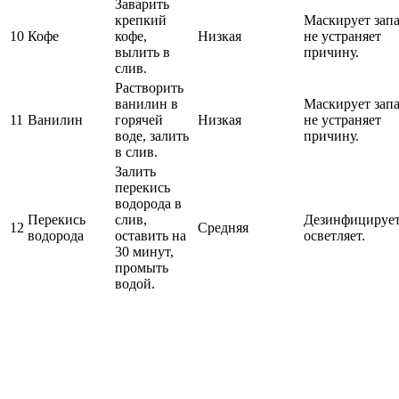
Заварить
крепкий
Маскирует запа
10
Кофе
кофе,
Низкая
не устраняет
вылить в
причину.
слив.
Растворить
ванилин в
Маскирует запа
11
Ванилин
горячей
Низкая
не устраняет
воде, залить
причину.
в слив.
Залить
перекись
водорода в
Перекись
слив,
Дезинфицирует
12
Средняя
водорода
оставить на
осветляет.
30 минут,
промыть
водой.