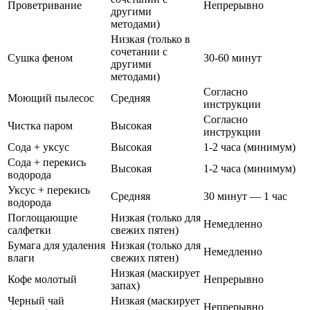
Проветривание
Непрерывно
другими
методами)
Низкая (только в
сочетании с
Сушка феном
30-60 минут
другими
методами)
Согласно
Моющий пылесос
Средняя
инструкции
Согласно
Чистка паром
Высокая
инструкции
Сода + уксус
Высокая
1-2 часа (минимум)
Сода + перекись
Высокая
1-2 часа (минимум)
водорода
Уксус + перекись
Средняя
30 минут — 1 час
водорода
Поглощающие
Низкая (только для
Немедленно
салфетки
свежих пятен)
Бумага для удаления
Низкая (только для
Немедленно
влаги
свежих пятен)
Низкая (маскирует
Кофе молотый
Непрерывно
запах)
Черный чай
Низкая (маскирует
Непрерывно