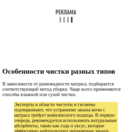
Особенности чистки разных типов
В зависимости от разновидности матраса, подбирается
соответствующий метод уборки. Чаще всего применяются
способы влажной или сухой чистки.
Эксперты в области чистоты и гигиены
подчеркивают, что устранение запаха мочи с
матраса требует комплексного подхода. В первую
очередь, рекомендуется использовать натуральные
абсорбенты, такие как сода и уксус, которые
эффективно нейтрализуют неприятные запахи.