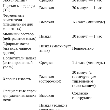
Уксус (белый)
Средняя
30 минут — 1 час
Перекись водорода
Высокая
30 минут — 1 час
(3%)
Ферментные
очистители
Высокая
1-2 часа (минимум)
(специальные для
животных)
Мыльный раствор
Низкая
30 минут — 1 час
(нейтральное мыло)
Эфирные масла
Низкая (маскирует
(лаванда, чайное
Непрерывно
запах)
дерево)
Поглотители запаха
(активированный
Средняя
1-2 часа (минимум)
уголь)
30 минут (с
Высокая
последующим
Хлорная известь
(осторожно!)
тщательным
полосканием)
Специальные спреи
Согласно
для удаления запаха
Высокая
инструкции
мочи
Низкая (только в
сочетании с