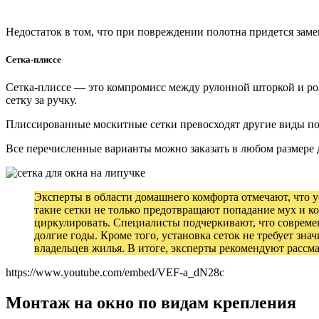
Недостаток в том, что при повреждении полотна придется замен
Сетка-плиссе
Сетка-плиссе — это компромисс между рулонной шторкой и ро
сетку за ручку.
Плиссированные москитные сетки превосходят другие виды по п
Все перечисленные варианты можно заказать в любом размере д
Эксперты в области домашнего комфорта отмечают, что у
такие сетки не только предотвращают попадание мух и 
циркулировать. Специалисты подчеркивают, что совреме
долгие годы. Кроме того, установка сеток не требует зн
владельцев жилья. В итоге, эксперты рекомендуют рассм
https://www.youtube.com/embed/VEF-a_dN28c
Монтаж на окно по видам крепления