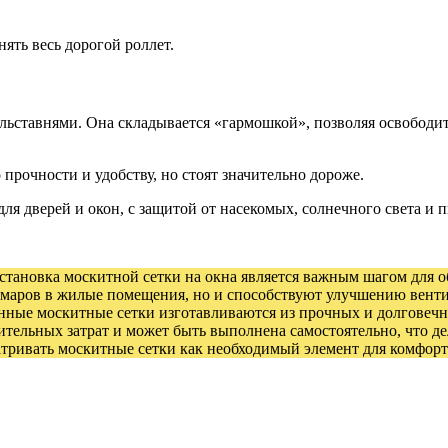
ять весь дорогой роллет.
льставнями. Она складывается «гармошкой», позволяя освободит
рочности и удобству, но стоят значительно дороже.
ля дверей и окон, с защитой от насекомых, солнечного света и 
становка москитной сетки на окна является важным шагом для 
комаров в жилые помещения, но и способствуют улучшению венти
нные москитные сетки изготавливаются из прочных и долговечн
ачительных затрат и может быть выполнена самостоятельно, что 
атривать москитные сетки как необходимый элемент для комфорт