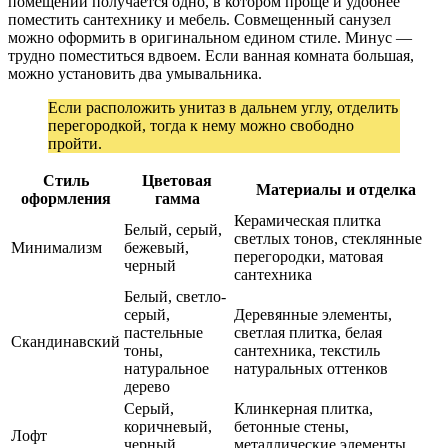
помещений получается одно, в котором проще и удобнее
поместить сантехнику и мебель. Совмещенный санузел
можно оформить в оригинальном едином стиле. Минус —
трудно поместиться вдвоем. Если ванная комната большая,
можно установить два умывальника.
Если расположить унитаз в дальнем углу, отделить
перегородкой, тогда к нему можно свободно
пройти.
Стиль
Цветовая
Материалы и отделка
оформления
гамма
Керамическая плитка
Белый, серый,
светлых тонов, стеклянные
Минимализм
бежевый,
перегородки, матовая
черный
сантехника
Белый, светло-
серый,
Деревянные элементы,
пастельные
светлая плитка, белая
Скандинавский
тоны,
сантехника, текстиль
натуральное
натуральных оттенков
дерево
Серый,
Клинкерная плитка,
коричневый,
бетонные стены,
Лофт
черный,
металлические элементы,