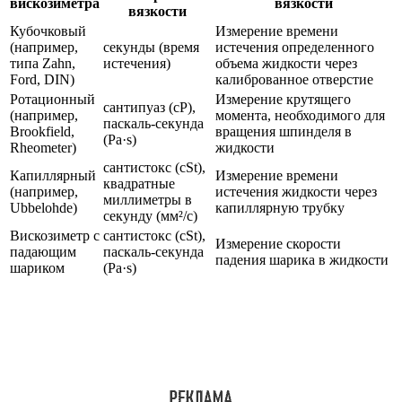
вискозиметра
вязкости
вязкости
Кубочковый
Измерение времени
(например,
секунды (время
истечения определенного
типа Zahn,
истечения)
объема жидкости через
Ford, DIN)
калиброванное отверстие
Ротационный
Измерение крутящего
сантипуаз (cP),
(например,
момента, необходимого для
паскаль-секунда
Brookfield,
вращения шпинделя в
(Pa·s)
Rheometer)
жидкости
сантистокс (cSt),
Капиллярный
Измерение времени
квадратные
(например,
истечения жидкости через
миллиметры в
Ubbelohde)
капиллярную трубку
секунду (мм²/с)
Вискозиметр с
сантистокс (cSt),
Измерение скорости
падающим
паскаль-секунда
падения шарика в жидкости
шариком
(Pa·s)